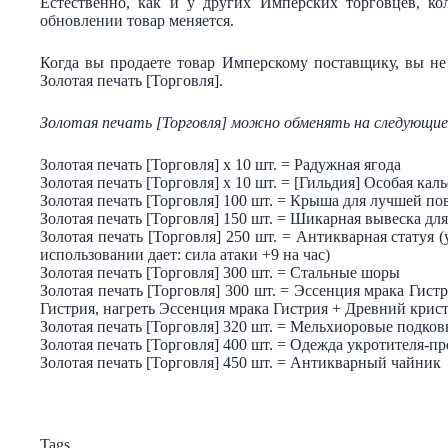
Естественно, как и у других Имперских торговцев, ко
обновлении товар меняется.
Когда вы продаете товар Имперскому поставщику, вы не 
Золотая печать [Торговля].
Золотая печать [Торговля] можно обменять на следующи
Золотая печать [Торговля] х 10 шт. = Радужная ягода
Золотая печать [Торговля] х 10 шт. = [Гильдия] Особая кал
Золотая печать [Торговля] 100 шт. = Крыша для лучшей пов
Золотая печать [Торговля] 150 шт. = Шикарная вывеска дл
Золотая печать [Торговля] 250 шт. = Антикварная статуя 
использовании дает: сила атаки +9 на час)
Золотая печать [Торговля] 300 шт. = Стальные шоры
Золотая печать [Торговля] 300 шт. = Эссенция мрака Гист
Гистрия, нагреть Эссенция мрака Гистрия + Древний крист
Золотая печать [Торговля] 320 шт. = Мельхиоровые подко
Золотая печать [Торговля] 400 шт. = Одежда укротителя-п
Золотая печать [Торговля] 450 шт. = Антикварный чайник
Tags