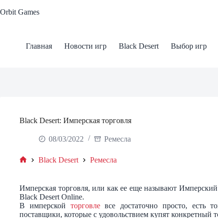
Skip
Orbit Games
to
content
Главная
Новости игр
Black Desert
Выбор игр
Black Desert: Имперская торговля
08/03/2022
Ремесла
Black Desert
Ремесла
Home
Имперская торговля, или как ее еще называют Имперский
Black Desert Online.
В имперской
торговле
все достаточно просто, есть т
поставщики, которые с удовольствием купят конкретный т