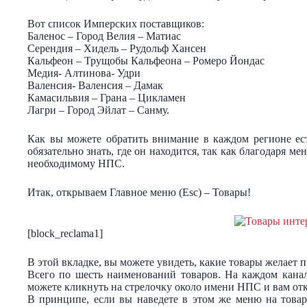
Вот список Имперских поставщиков:
Баленос – Город Велия – Матиас
Серендия – Хидель – Рудольф Хансен
Кальфеон – Трущобы Кальфеона – Ромеро Йондас
Медия- Алтинова- Удри
Валенсия- Валенсия – Дамак
Камасильвия – Грана – Цикламен
Лагри – Город Эйлат – Санму.
Как вы можете обратить внимание в каждом регионе ес
обязательно знать, где он находится, так как благодаря м
необходимому НПС.
Итак, открываем Главное меню (Esc) – Товары!
[block_reclama1]
В этой вкладке, вы можете увидеть, какие товары желае
Всего по шесть наименований товаров. На каждом кана
можете кликнуть на стрелочку около имени НПС и вам отк
В принципе, если вы наведете в этом же меню на товар