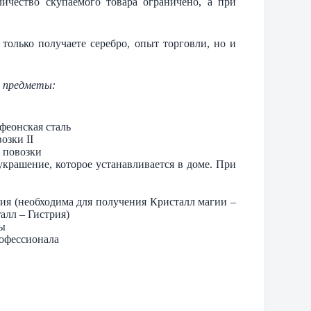
личество скупаемого товара ограничено, а при
только получаете серебро, опыт торговли, но и
е предметы:
ьфеонская сталь
озки II
я повозки
(украшение, которое устанавливается в доме. При
рия (необходима для получения Кристалл магии –
алл – Гистрия)
вы
рофессионала