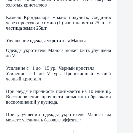
золотых кристаллов
Камень Крогдаллора можно получить, соединив
через простую алхимию (L) частица ветра 25 шт. +
частица земли 25шт.
Улучшение одежды укротителя Маноса
Одежда укротителя Маноса может быть улучшена
до V.
Усиление с +1 до +15 ур.: Черный кристалл
Усиление с I до V ур.: Пропитанный магией
черный кристалл
При неудаче прочность понижается на 10 единиц.
Восстановление прочности возможно обрывками
воспоминаний у кузнеца.
При улучшении одежды укротителя Маноса вы
можете увеличить базовые эффекты: