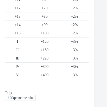
+12
+70
+2%
+13
+80
+2%
+14
+90
+2%
+15
+100
+2%
I
+120
+3%
II
+160
+3%
III
+220
+3%
IV
+300
+3%
V
+400
+3%
Tags
#
Укрощение bdo