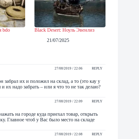
я bdo
Black Desert: Ноуль Эвенлиз
21/07/2025
27/08/2019 / 22:06
REPLY
 забрал их и положил на склад, а то (это кау у
 и их надо забрать – или я что то не так делаю?
27/08/2019 / 22:09
REPLY
нажать на городе куда приехал товар, открыть
ку. Главное чтоб у Вас было место на складе
27/08/2019 / 22:08
REPLY