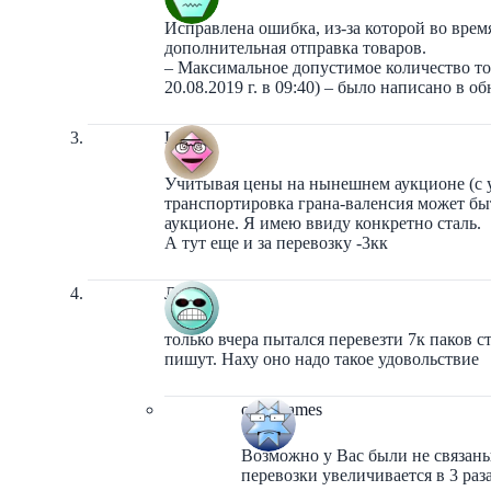
Исправлена ошибка, из-за которой во врем
дополнительная отправка товаров.
– Максимальное допустимое количество тов
20.08.2019 г. в 09:40) – было написано в о
Lexx
Учитывая цены на нынешнем аукционе (с у
транспортировка грана-валенсия может бы
аукционе. Я имею ввиду конкретно сталь.
А тут еще и за перевозку -3кк
Лекс
только вчера пытался перевезти 7к паков ст
пишут. Наху оно надо такое удовольствие
orbit-games
Возможно у Вас были не связаны
перевозки увеличивается в 3 раз