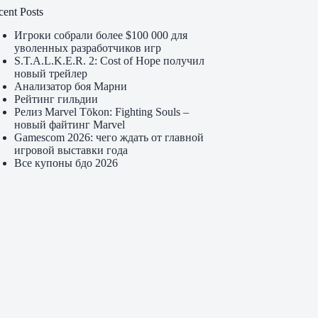
cent Posts
Игроки собрали более $100 000 для
уволенных разработчиков игр
S.T.A.L.K.E.R. 2: Cost of Hope получил
новый трейлер
Анализатор боя Марни
Рейтинг гильдии
Релиз Marvel Tōkon: Fighting Souls –
новый файтинг Marvel
Gamescom 2026: чего ждать от главной
игровой выставки года
Все купоны бдо 2026