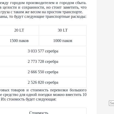
 между городом производителем и городом сбыта.
 целости и сохранности, но стоит заметить, что
 груза с таким же весом на простом транспорте.
аны, то будут следующие транспортные расходы:
20 LT
30 LT
1500 паков
1000 паков
3 033 577 серебра
2 773 728 серебра
2 666 550 серебра
2 526 820 серебра
говых товаров и стоимость перевозки большого
ое средство для одной поездки можно вместить 10
. Их стоимость будет следующая:
No
res
Стоимость