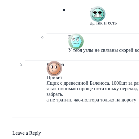
Лекс
да так и есть
Кот
У тебя узлы не связаны скорей в
Котияра
Привет
Ящик с древесиной Баленоса. 1000шт за раз
я так понимаю проще потихоньку перекидат
забрать.
а не тратить час-полтора только на дорогу
Leave a Reply