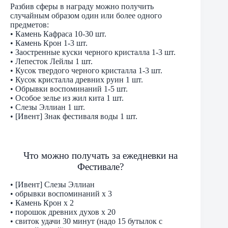
Разбив сферы в награду можно получить
случайным образом один или более одного
предметов:
• Камень Кафраса 10-30 шт.
• Камень Крон 1-3 шт.
• Заостренные куски черного кристалла 1-3 шт.
• Лепесток Лейлы 1 шт.
• Кусок твердого черного кристалла 1-3 шт.
• Кусок кристалла древних руин 1 шт.
• Обрывки воспоминаний 1-5 шт.
• Особое зелье из жил кита 1 шт.
• Слезы Эллиан 1 шт.
• [Ивент] Знак фестиваля воды 1 шт.
Что можно получать за ежедневки на
Фестивале?
• [Ивент] Слезы Эллиан
• обрывки воспоминаний х 3
• Камень Крон х 2
• порошок древних духов х 20
• свиток удачи 30 минут (надо 15 бутылок с