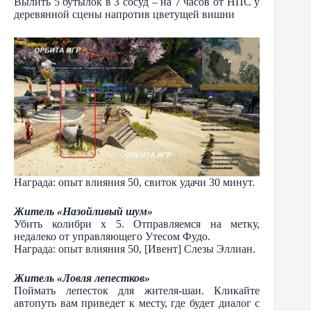
Вылить 5 бутылок в 3 сосуд – на 7 часов от НПС у
деревянной сцены напротив цветущей вишни
Награда: опыт влияния 50, свиток удачи 30 минут.
Житель «Назойливый шум»
Убить колибри х 5. Отправляемся на метку,
недалеко от управляющего Утесом Фудо.
Награда: опыт влияния 50, [Ивент] Слезы Эллиан.
Житель «Ловля лепестков»
Поймать лепесток для жителя-шаи. Кликайте
автопуть вам приведет к месту, где будет диалог с