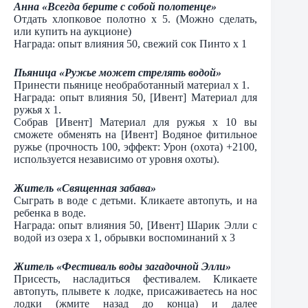
Анна «Всегда берите с собой полотенце»
Отдать хлопковое полотно х 5. (Можно сделать,
или купить на аукционе)
Награда: опыт влияния 50, свежий сок Пинто х 1
Пьяница «Ружье может стрелять водой»
Принести пьянице необработанный материал х 1.
Награда: опыт влияния 50, [Ивент] Материал для
ружья х 1.
Собрав [Ивент] Материал для ружья х 10 вы
сможете обменять на [Ивент] Водяное фитильное
ружье (прочность 100, эффект: Урон (охота) +2100,
используется независимо от уровня охоты).
Житель «Священная забава»
Сыграть в воде с детьми. Кликаете автопуть, и на
ребенка в воде.
Награда: опыт влияния 50, [Ивент] Шарик Элли с
водой из озера х 1, обрывки воспоминаний х 3
Житель «Фестиваль воды загадочной Элли»
Присесть, насладиться фестивалем. Кликаете
автопуть, плывете к лодке, присаживаетесь на нос
лодки (жмите назад до конца) и далее