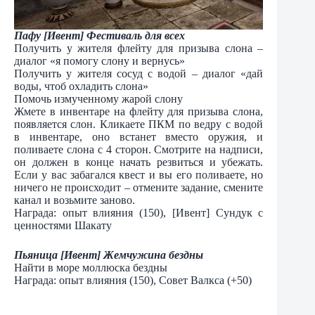
Пафу [Ивент] Фестиваль для всех
Получить у жителя флейту для призыва слона –
диалог «я помогу слону и вернусь»
Получить у жителя сосуд с водой – диалог «дай
воды, чтоб охладить слона»
Помочь измученному жарой слону
Жмете в инвентаре на флейту для призыва слона,
появляется слон. Кликаете ПКМ по ведру с водой
в инвентаре, оно встанет вместо оружия, и
поливаете слона с 4 сторон. Смотрите на надписи,
он должен в конце начать резвиться и убежать.
Если у вас забагался квест и вы его поливаете, но
ничего не происходит – отмените задание, смените
канал и возьмите заново.
Награда: опыт влияния (150), [Ивент] Сундук с
ценностями Шакату
Пьяница [Ивент] Жемчужина бездны
Найти в море моллюска бездны
Награда: опыт влияния (150), Совет Валкса (+50)