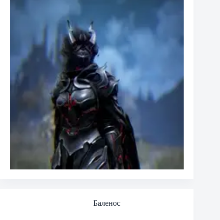
Баленос