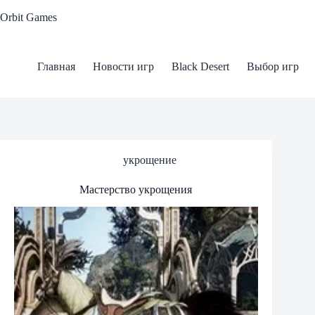
Skip
Orbit Games
to
content
Главная
Новости игр
Black Desert
Выбор игр
укрощение
Мастерство укрощения