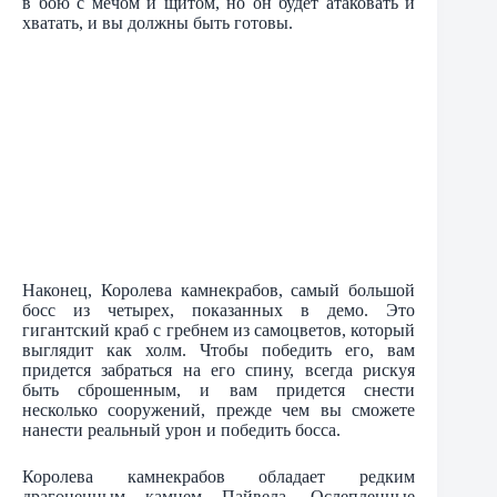
в бою с мечом и щитом, но он будет атаковать и
хватать, и вы должны быть готовы.
Наконец, Королева камнекрабов, самый большой
босс из четырех, показанных в демо. Это
гигантский краб с гребнем из самоцветов, который
выглядит как холм. Чтобы победить его, вам
придется забраться на его спину, всегда рискуя
быть сброшенным, и вам придется снести
несколько сооружений, прежде чем вы сможете
нанести реальный урон и победить босса.
Королева камнекрабов обладает редким
драгоценным камнем Пайвела. Ослепленные