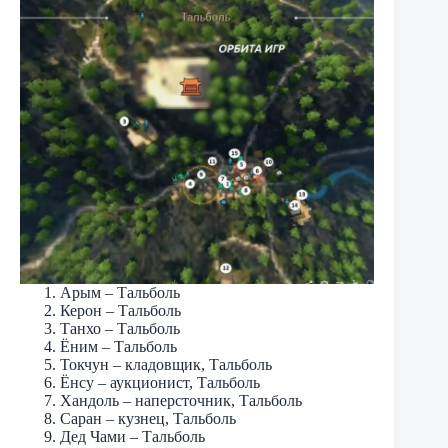
Арым – Тальболь
Керон – Тальболь
Танхо – Тальболь
Ёним – Тальболь
Токчун – кладовщик, Тальболь
Ёнсу – аукционист, Тальболь
Хандоль – наперсточник, Тальболь
Саран – кузнец, Тальболь
Дед Чами – Тальболь