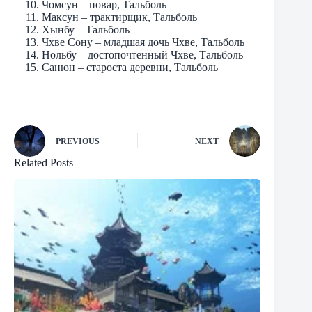
Чомсун – повар, Тальболь
Максун – трактирщик, Тальболь
Хынбу – Тальболь
Чхве Сону – младшая дочь Чхве, Тальболь
Нольбу – достопочтенный Чхве, Тальболь
Санюн – староста деревни, Тальболь
PREVIOUS
NEXT
Related Posts