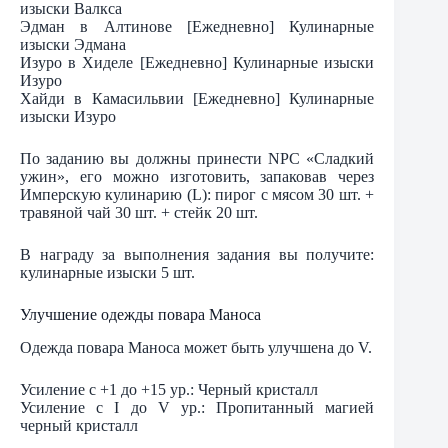
изыски Валкса
Эдман в Алтинове [Ежедневно] Кулинарные
изыски Эдмана
Изуро в Хиделе [Ежедневно] Кулинарные изыски
Изуро
Хайди в Камасильвии [Ежедневно] Кулинарные
изыски Изуро
По заданию вы должны принести NPC «Сладкий
ужин», его можно изготовить, запаковав через
Имперскую кулинарию (L): пирог с мясом 30 шт. +
травяной чай 30 шт. + стейк 20 шт.
В награду за выполнения задания вы получите:
кулинарные изыски 5 шт.
Улучшение одежды повара Маноса
Одежда повара Маноса может быть улучшена до V.
Усиление с +1 до +15 ур.: Черный кристалл
Усиление с I до V ур.: Пропитанный магией
черный кристалл