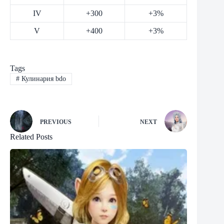
IV
+300
+3%
V
+400
+3%
Tags
#
Кулинария bdo
PREVIOUS
NEXT
Related Posts