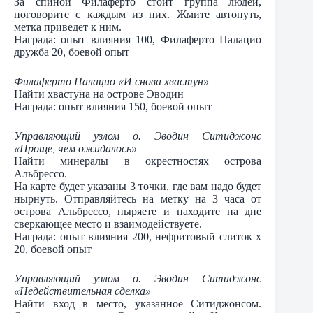
За спиной Филаферто стоит группа людей,
поговорите с каждым из них. Жмите автопуть,
метка приведет к ним.
Награда: опыт влияния 100, Филаферто Палацио
дружба 20, боевой опыт
Филаферто Палацио «И
снова хвастун»
Найти хвастуна на острове Эводин
Награда: опыт влияния 150, боевой опыт
Управляющий узлом о. Эводин Ситиджонс
«Проще, чем ожидалось»
Найти минералы в окрестностях острова
Альбрессо.
На карте будет указаны 3 точки, где вам надо будет
нырнуть. Отправляйтесь на метку на 3 часа от
острова Альбрессо, ныряете и находите на дне
сверкающее место и взаимодействуете.
Награда: опыт влияния 200, нефритовый слиток х
20, боевой опыт
Управляющий узлом о. Эводин Ситиджонс
«Недействительная сделка»
Найти вход в место, указанное Ситиджонсом.