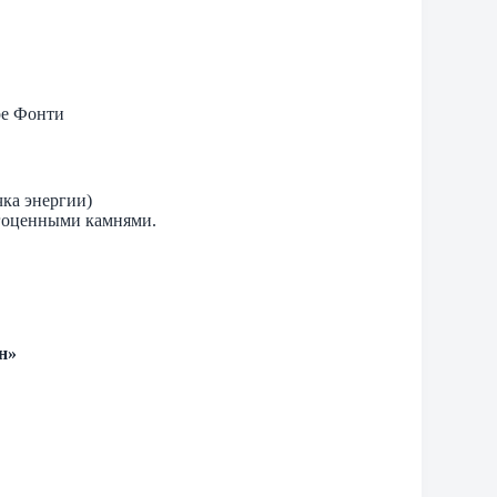
ре Фонти
ка энергии)
агоценными камнями.
н»