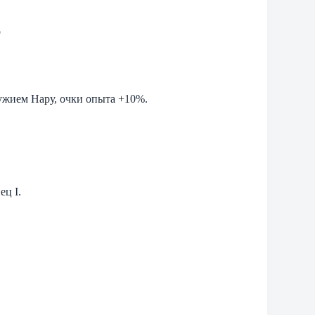
о
ужием Нару, очки опыта +10%.
ец I.