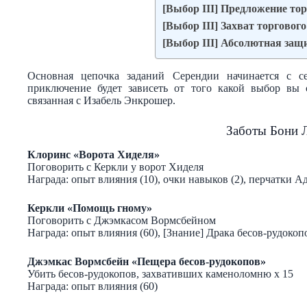
[Выбор III] Предложение то
[Выбор III] Захват торгового
[Выбор III] Абсолютная защ
Основная цепочка заданий Серендии начинается с с
приключение будет зависеть от того какой выбор вы 
связанная с Изабель Энкрошер.
Заботы Бони 
Клоринс «Ворота Хиделя»
Поговорить с Керкли у ворот Хиделя
Награда: опыт влияния (10), очки навыков (2), перчатки А
Керкли «Помощь гному»
Поговорить с Джэмкасом Вормсбейном
Награда: опыт влияния (60), [Знание] Драка бесов-рудокопов
Джэмкас Вормсбейн «Пещера бесов-рудокопов»
Убить бесов-рудокопов, захвативших каменоломню х 15
Награда: опыт влияния (60)