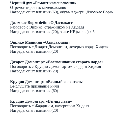
Черный дух «Ремонт каменоломни»
Отремонтировать каменоломню
Награда: опыт влияния (60), обувь Аджери, Джэмкас Вормс
Джэмкас Вормсбейн «О Джэмкасе»
Разговор с Энрико, стражником из Хиделя
Награда: опыт влияния (20), зелье HP (малое) х 5
Энрико Манкини «Ожидающая»
Поговорить с Джарет Домонгарт, дочерью лорда Хиделя
Награда: опыт влияния (20)
Джарет Домонгарт «Воспоминания старого лорда»
Поговорить с Круцио Домонгартом, лордом Хиделя
Награда: опыт влияния (20)
Круцио Домонгарт «Вечный спаситель»
Выслушать признание Ричи
Награда: опыт влияния (60)
Круцио Домонгарт «Взгляд льва»
Поговорить с Жардином, камергером Хиделя
Награда: опыт влияния (20)