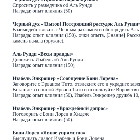
Спросить у разведчика об Аль Рунди
Награда: опыт влияния (50)
Черный дух «[Вызов] Потерявший рассудок Аль Рунди
Взаимодействовать с Черным разломом и обезвредить Аль
Награда: опыт влияния (150), очки опыта, [Знание] Расс
камень начала (оружие).
Аль Рунди «Весы правды»
Доложить Изабель об Аль Рунди
Награда: опыт влияния (150),
Изабель Энкрошер «Сообщение Бони Лорена»
Заговорите с Эрваном Тито, отвлеките его и украдите за
Встаньте за спиной Эрвана Тито и используйте Воровство 
Награда: опыт влияния (50), Изабель Энкрошер дружба 10, 
Изабель Энкрошер «Враждебный допрос»
Поговорить с Бони Лорен в Хиделе
Награда: опыт влияния (50).
Бони Лорен «Явное упрямство»
Выслушать диалог Изабель и Бони Лорена