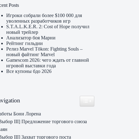
cent Posts
Игроки собрали более $100 000 для
уволенных разработчиков игр
S.T.A.L.K.E.R. 2: Cost of Hope получил
новый трейлер
Анализатор боя Марни
Рейтинг гильдии
Релиз Marvel Tōkon: Fighting Souls –
новый файтинг Marvel
Gamescom 2026: чего ждать от главной
игровой выставки года
Все купоны бдо 2026
vigation
Toggle Table of Content
аботы Бони Лорена
Выбор III] Предложение торгового союза
аян
Выбор III] Захват торгового поста