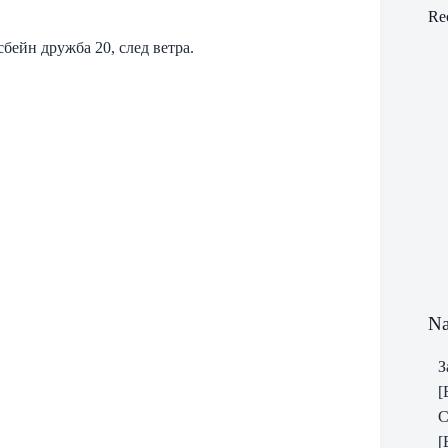
Re
бейн дружба 20, след ветра.
Na
З
[
С
[