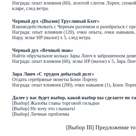
Награда: опыт влияния (60), золотой слиток Лорен, споко
кляре, след ветра.
Черный дух «[Вызов] Трусливый Бхег»
Взаимодействовать с Черным разломом и разобраться с п
Награда: опыт влияния (120), очки опыта, очки навыков
Нару, зелье HP (малое) х 5, след ветра.
Черный дух «Вечный знак»
Найти обручальное кольцо Зары Линч в заброшенном дом
Награда: опыт влияния (60), зелье HP (малое) х 5, Зара Лин
Зара Линч «С трудом добытый долг»
Отдать серебряные монеты Бони Лорену
Награда: опыт влияния (200), очки навыков (1), Бони Лоре
Далее у вас будет выбор, какой выбор вы сделаете по т
[Выбор] Жалобы главы торговой гильдии
[Выбор] Не хочу это слышать!
[Выбор] Личные проблемы
[Выбор III] Предложение т