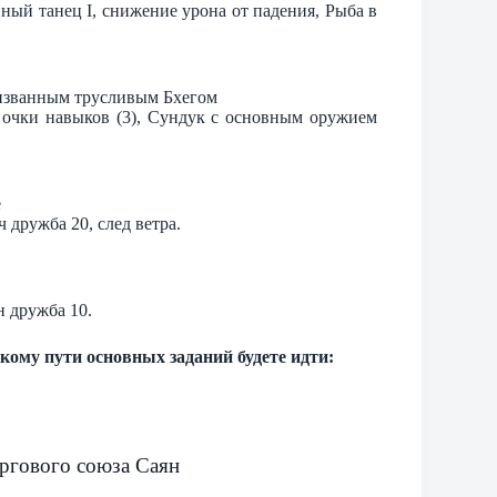
йный танец I, снижение урона от падения, Рыба в
ризванным трусливым Бхегом
, очки навыков (3), Сундук с основным оружием
е
ч дружба 20, след ветра.
н дружба 10.
акому пути основных заданий будете идти:
оргового союза Саян