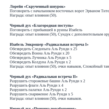
Лорейн «Скрученный шнурок»
Поговорить с начальником восточных ворот Эрваном Тит
Награда: опыт влияния (50).
Черный дух «Благородная поступь»
Поговорить с прибывшей в руины Изабель
Награда: опыт влияния (50), Сундук с дополнительным ор
Изабель Энкрошер «Радикальная встреча I»
Обезвредить Следопыта Аль Рунди х 25
Обезвредить Воина Аль Рунди х 20
Обезвредить Лучника Аль Рунди х 5
Обезвредить Колдуна Аль Рунди х 2
Награда: опыт влияния (50), очки навыков, Спокойный тан
Черный дух «Радикальная встреча II»
Разрушить сторожевые башни Аль Рунди х 2
Разрушить флаги Аль Рунди х 4
Разрушить палатки Аль Рунди х 2
Разрушить снаряжение Аль Рунди х 5
Награда: опыт влияния (50), очки навыков.
Черный дух «Причина порабощения»