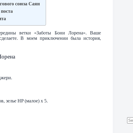
ргового союза Саян
 поста
ита
ередины ветки «Заботы Бони Лорена». Ваше
сделаете. В моем приключении была история,
Лорена
джери.
, зелье HP (малое) х 5.
No
res