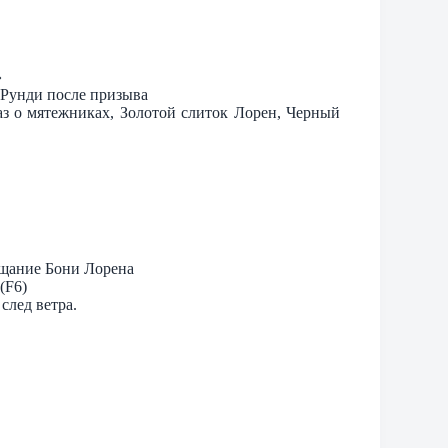
»
 Рунди после призыва
каз о мятежниках, Золотой слиток Лорен, Черный
вещание Бони Лорена
(F6)
след ветра.