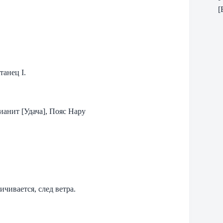
[
танец I.
ианит [Удача], Пояс Нару
ичивается, след ветра.