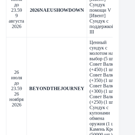
до
Сундук
23.59
2026NAEUSHOWDOWN
помощи V
9
[Ивент]
августа
Сундук с
2026
поддержкой
III
Ценный
сундук с
молотом на
выбор (5 шт.)
Совет Валкса
(+450) (1 шт.)
26
Совет Валкса
июля
(+350) (1 шт.)
до
Совет Валкса
23.59
BEYONDTHEJOURNEY
(+300) (1 шт.)
26
Совет Валкса
ноября
(+250) (1 шт.)
2026
Сундук с
купонами
обмена
оружия (1 шт.)
Камень Крон
(50000 шт.)