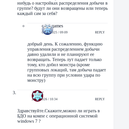
нибудь о настройках распределения добычи в
группе? будут ли они возвращены или теперь
каждый сам за себя?
orbit-games
01/08/2025 / 09:09
REPLY
добрый день. К сожалению, функцию
управления распределением добычи
давно удалили и не планируют ее
возвращать. Теперь лут падает только
тому, кто добил монстра (кроме
групповых локаций, там добыча падает
на всю группу при условии удара по
монстру)
Алекс
26/07/2026 / 10:34
REPLY
Здравствуйте.Скажите,можно ли играть в
БДО на компе с операционной системой
windows 7 ?