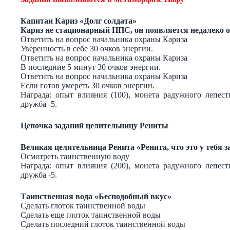
Капитан Кариз «Долг солдата»
Кариз не стационарный НПС, он появляется недалеко о
Ответить на вопрос начальника охраны Кариза
Уверенность в себе 30 очков энергии.
Ответить на вопрос начальника охраны Кариза
В последние 5 минут 30 очков энергии.
Ответить на вопрос начальника охраны Кариза
Если готов умереть 30 очков энергии.
Награда: опыт влияния (100), монета радужного лепес
дружба -5.
Цепочка заданий целительницу Рениты
Великая целительница Ренита «Ренита, что это у тебя з
Осмотреть таинственную воду
Награда: опыт влияния (200), монета радужного лепес
дружба -5.
Таинственная вода «Бесподобный вкус»
Сделать глоток таинственной воды
Сделать еще глоток таинственной воды
Сделать последний глоток таинственной воды