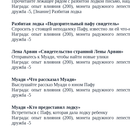
Прочитайте лежащее рядом с разбитой лодкой письмо, нац
Награда: опыт влияния (200), монета радужного лепес
дружба -5, [Знание] Разбитая лодка
Разбитая лодка «Подозрительный пафу свидетель»
Спросить у стоящей неподалеку Пафу, известно ли ей что-
Награда: опыт влияния (200), монета радужного лепес
дружба -5
Лена Арвин «Свидетельство странной Лены Арвин»
Отправьтесь к Муади, чтобы найти новые улики
Награда: опыт влияния (200), монета радужного лепес
дружба -5
Муади «Что рассказал Муади»
Выслушайте рассказ Муади о юном Пафу
Награда: опыт влияния (200), монета радужного лепес
дружба -5
Муади «Кто предоставил лодку»
Встретиться с Пафу, которая дала лодку ребенку
Награда: опыт влияния (200), монета радужного лепес
дружба -5