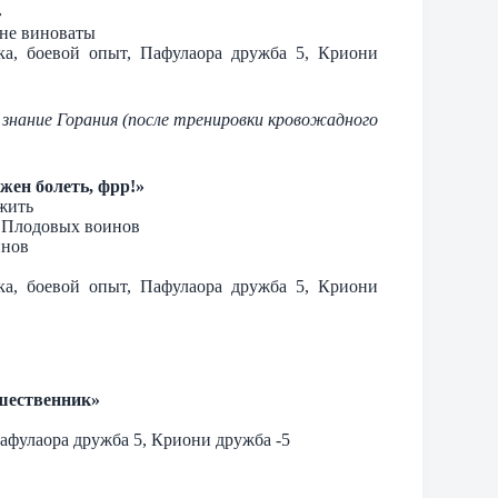
»
 не виноваты
тка, боевой опыт, Пафулаора дружба 5, Криони
 знание Горания (после тренировки кровожадного
жен болеть, фрр!»
жить
х Плодовых воинов
инов
тка, боевой опыт, Пафулаора дружба 5, Криони
шественник»
Пафулаора дружба 5, Криони дружба -5