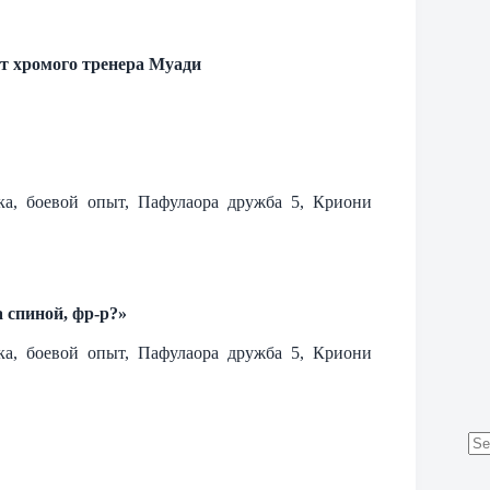
т хромого тренера Муади
тка, боевой опыт, Пафулаора дружба 5, Криони
а спиной, фр-р?»
тка, боевой опыт, Пафулаора дружба 5, Криони
No
res