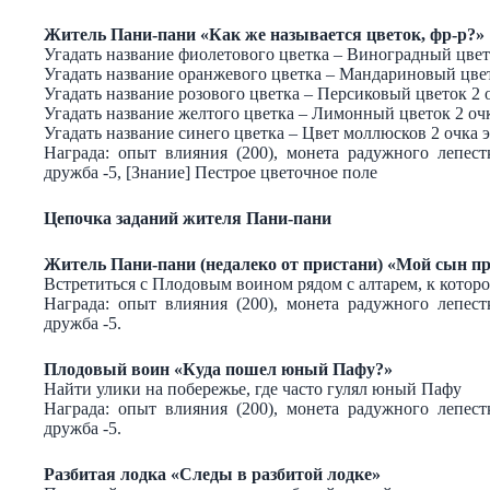
Житель Пани-пани «Как же называется цветок, фр-р?»
Угадать название фиолетового цветка – Виноградный цвет
Угадать название оранжевого цветка – Мандариновый цвет
Угадать название розового цветка – Персиковый цветок 2 
Угадать название желтого цветка – Лимонный цветок 2 оч
Угадать название синего цветка – Цвет моллюсков 2 очка 
Награда: опыт влияния (200), монета радужного лепес
дружба -5, [Знание] Пестрое цветочное поле
Цепочка заданий жителя Пани-пани
Житель Пани-пани (недалеко от пристани) «Мой сын пр
Встретиться с Плодовым воином рядом с алтарем, к котор
Награда: опыт влияния (200), монета радужного лепес
дружба -5.
Плодовый воин «Куда пошел юный Пафу?»
Найти улики на побережье, где часто гулял юный Пафу
Награда: опыт влияния (200), монета радужного лепес
дружба -5.
Разбитая лодка «Следы в разбитой лодке»