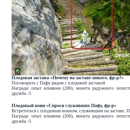
Плодовая застава «Почему на заставе никого, фр-р?»
Поговорить с Пафу рядом с плодовой заставой
Награда: опыт влияния (200), монета радужного лепес
дружба -5
Плодовый воин «Спроси служивших Пафу, фр-р»
Встретиться с плодовым воином, служившим на заставе. П
Награда: опыт влияния (200), монета радужного лепес
дружба -5