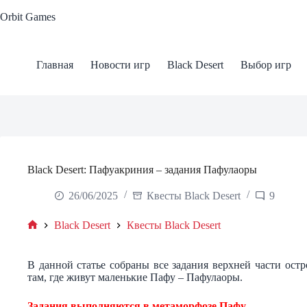
Skip
Orbit Games
to
content
Главная
Новости игр
Black Desert
Выбор игр
Black Desert: Пафуакриния – задания Пафулаоры
26/06/2025
Квесты Black Desert
9
Black Desert
Квесты Black Desert
Home
В данной статье собраны все задания верхней части ос
там, где живут маленькие Пафу – Пафулаоры.
Задания выполняются в метаморфозе Пафу