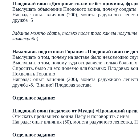
Плодовый воин «Дозорные спали не без причины, фр-р
Выслушать объяснение Плодового воина, почему солдаты
Награда: опыт влияния (200), монета радужного лепес
дружба -5
Задание можно сдать, только после того как вы получите
камнекраба).
Начальник подготовки Горания «Плодовый воин не дол
Выслушать о том, почему на заставе было невозможно слу
Выслушать о том, почему туда отправляли только больны
Спросить, было ли это полезно для больных Плодовых во
Похвалить Горанию
Награда: опыт влияния (200), монета радужного лепес
дружба -5, [Знание] Плодовая застава
Отдельное задание:
Плодовый воин (недалеко от Муади) «Пропавший пред
Отыскать пропавшего воина Пафу и поговорить с ним
Награда: опыт влияния (50), монета радужного лепестка, 
Отдельное задание: