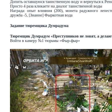
Допить оставшуюся таинственную воду и вернуться к Рен
Просто 4 раза кликаете на диалог таинственной воды
Награда: опыт влияния (200), монета радужного лепес
дружба -5, [Знание] Фыркотная вода
Задание тюремщика Думрадума
Тюремщик Думрадум «Преступников не ловят, а делаю
Войти в камеру №1 тюрьмы «Фыр-фыр»