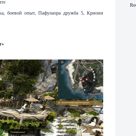
ите
Re
тка, боевой опыт, Пафулаора дружба 5, Криони
т»