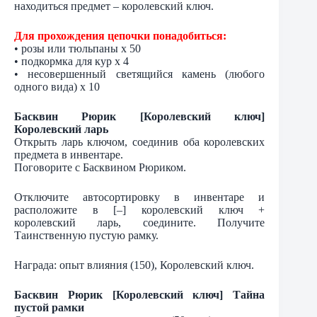
находиться предмет – королевский ключ.
Для прохождения цепочки понадобиться:
• розы или тюльпаны х 50
• подкормка для кур х 4
• несовершенный светящийся камень (любого
одного вида) х 10
Басквин Рюрик [Королевский ключ]
Королевский ларь
Открыть ларь ключом, соединив оба королевских
предмета в инвентаре.
Поговорите с Басквином Рюриком.
Отключите автосортировку в инвентаре и
расположите в [–] королевский ключ +
королевский ларь, соедините. Получите
Таинственную пустую рамку.
Награда: опыт влияния (150), Королевский ключ.
Басквин Рюрик [Королевский ключ] Тайна
пустой рамки