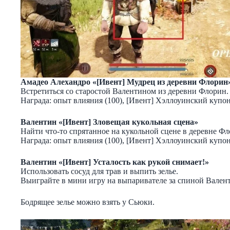
Амадео Алехандро «[Ивент] Мудрец из деревни Флорин
Встретиться со старостой Валентином из деревни Флорин
Награда: опыт влияния (100), [Ивент] Хэллоуинский купон
Валентин «[Ивент] Зловещая кукольная сцена»
Найти что-то спрятанное на кукольной сцене в деревне Фл
Награда: опыт влияния (100), [Ивент] Хэллоуинский купон
Валентин «[Ивент] Усталость как рукой снимает!»
Использовать сосуд для трав и выпить зелье.
Выиграйте в мини игру на выпаривателе за спиной Вален
Бодрящее зелье можно взять у Сьюки.