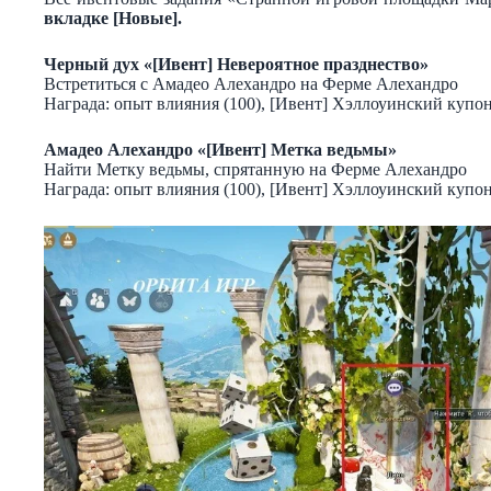
вкладке [Новые].
Черный дух «[Ивент] Невероятное празднество»
Встретиться с Амадео Алехандро на Ферме Алехандро
Награда: опыт влияния (100), [Ивент] Хэллоуинский купон
Амадео Алехандро «[Ивент] Метка ведьмы»
Найти Метку ведьмы, спрятанную на Ферме Алехандро
Награда: опыт влияния (100), [Ивент] Хэллоуинский купон