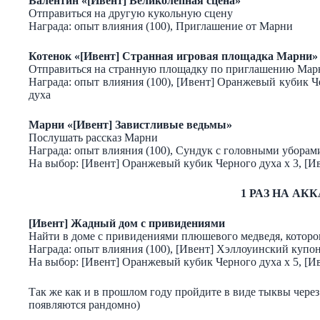
Валентин «[Ивент] Великолепная сцена»
Отправиться на другую кукольную сцену
Награда: опыт влияния (100), Приглашение от Марни
Котенок «[Ивент] Странная игровая площадка Марни»
Отправиться на странную площадку по приглашению Мар
Награда: опыт влияния (100), [Ивент] Оранжевый кубик 
духа
Марни «[Ивент] Завистливые ведьмы»
Послушать рассказ Марни
Награда: опыт влияния (100), Сундук с головными уборам
На выбор: [Ивент] Оранжевый кубик Черного духа х 3, [И
1 РАЗ НА АК
[Ивент] Жадный дом с привидениями
Найти в доме с привидениями плюшевого медведя, которо
Награда: опыт влияния (100), [Ивент] Хэллоуинский купон 
На выбор: [Ивент] Оранжевый кубик Черного духа х 5, [И
Так же как и в прошлом году пройдите в виде тыквы чере
появляются рандомно)