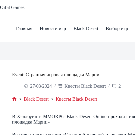
Skip
Orbit Games
to
content
Главная
Новости игр
Black Desert
Выбор игр
Event: Странная игровая площадка Марни
27/03/2024
Квесты Black Desert
2
Black Desert
Квесты Black Desert
Home
В Хэллоуин в MMORPG Black Desert Online проходит ив
площадка Марни»
Все ивентовые задания «Странной игровой площадки М