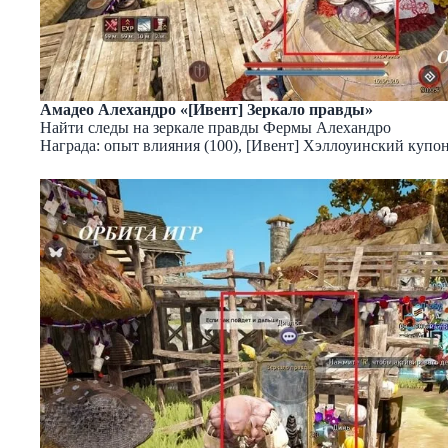
Амадео Алехандро «[Ивент] Зеркало правды»
Найти следы на зеркале правды Фермы Алехандро
Награда: опыт влияния (100), [Ивент] Хэллоуинский купон