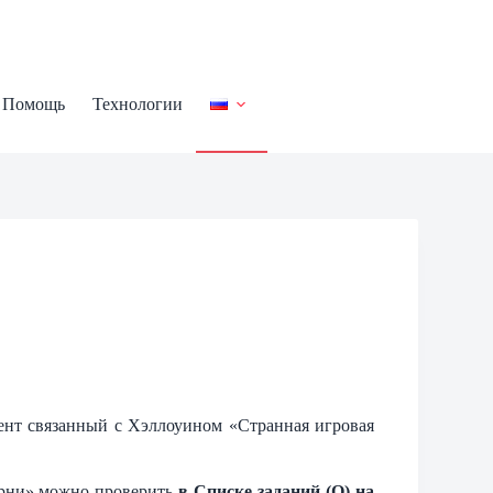
Помощь
Технологии
ент связанный с Хэллоуином «Странная игровая
арни» можно проверить
в Списке заданий (O) на