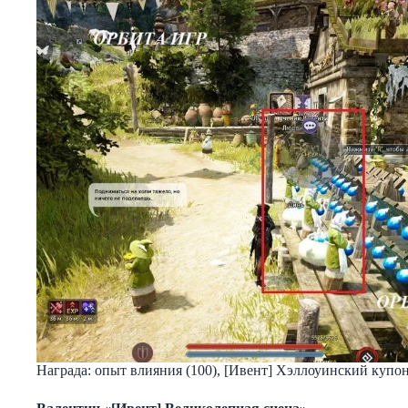
Награда: опыт влияния (100), [Ивент] Хэллоуинский купон