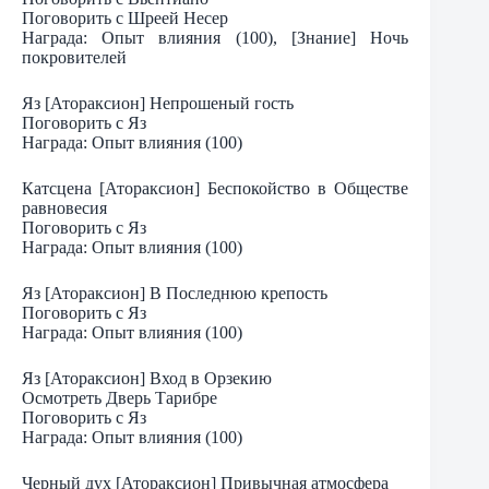
Поговорить с Шреей Несер
Награда: Опыт влияния (100), [Знание] Ночь
покровителей
Яз [Атораксион] Непрошеный гость
Поговорить с Яз
Награда: Опыт влияния (100)
Катсцена [Атораксион] Беспокойство в Обществе
равновесия
Поговорить с Яз
Награда: Опыт влияния (100)
Яз [Атораксион] В Последнюю крепость
Поговорить с Яз
Награда: Опыт влияния (100)
Яз [Атораксион] Вход в Орзекию
Осмотреть Дверь Тарибре
Поговорить с Яз
Награда: Опыт влияния (100)
Черный дух [Атораксион] Привычная атмосфера