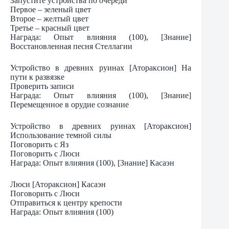
Запустите устройства по очереди
Первое – зеленый цвет
Второе – желтый цвет
Третье – красный цвет
Награда: Опыт влияния (100), [Знание]
Восстановленная песня Стеллагии
Устройство в древних руинах [Атораксион] На
пути к развязке
Проверить записи
Награда: Опыт влияния (100), [Знание]
Перемещенное в орудие сознание
Устройство в древних руинах [Атораксион]
Использование темной силы
Поговорить с Яз
Поговорить с Люси
Награда: Опыт влияния (100), [Знание] Касаэн
Люси [Атораксион] Касаэн
Поговорить с Люси
Отправиться к центру крепости
Награда: Опыт влияния (100)