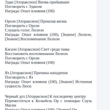
Эдан [Атораксион] Вновь прибывшие
Поговорить с Эданом
Награда: Опыт влияния (100)
Ороэн [Атораксион] Прошлая жизнь
Поговорить с Ороэн
Слушать голос Лилиэн
Награда: Опыт влияния (100), [Знание] Лилиэн,
[Знание] Воспоминания Лилиэн
Касаэн [Атораксион] Свет среди тьмы
Восстановить воспоминания Лилиэн
Поговорить с Ороэн
Награда: Опыт влияния (100)
Яз [Атораксион] Причина нападения
Поговорить с Яз
Награда: Опыт влияния (100), [Знание] Истинная
сущность Люси
Черный дух [Атораксион] К последнему центру
Переместиться в Колыбель Ор с помощью Соуль
Магии
Награда: Опыт влияния (100), [Знание] Ор