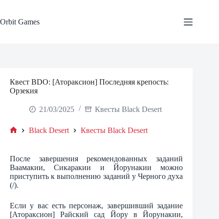
Skip
to
content
Orbit Games
Квест BDO: [Атораксион] Последняя крепость:
Орзекия
21/03/2025
Квесты Black Desert
Black Desert
Квесты Black Desert
Home
После завершения рекомендованных заданий
Ваамакии, Сикаракии и Йорунакии можно
приступить к выполнению заданий у Черного духа
(/).
Если у вас есть персонаж, завершивший задание
[Атораксион] Райский сад Йору в Йорунакии,