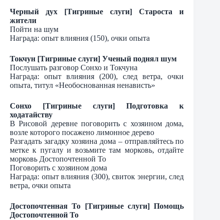
Черный дух [Тигриные слуги] Староста и
жители
Пойти на шум
Награда: опыт влияния (150), очки опыта
Токчун [Тигриные слуги] Ученый поднял шум
Послушать разговор Сонхо и Токчуна
Награда: опыт влияния (200), след ветра, очки
опыта, титул «Необоснованная ненависть»
Сонхо [Тигриные слуги] Подготовка к
ходатайству
В Рисовой деревне поговорить с хозяином дома,
возле которого посажено лимонное дерево
Разгадать загадку хозяина дома – отправляйтесь по
метке к пугалу и возьмите там морковь, отдайте
морковь Достопочтенной То
Поговорить с хозяином дома
Награда: опыт влияния (300), свиток энергии, след
ветра, очки опыта
Достопочтенная То [Тигриные слуги] Помощь
Достопочтенной То