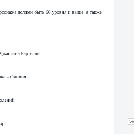
ерсонажа должен быть 60 уровня и выше, а также
Джастина Бартелли
чка – Оливия
колений
оря
No
res