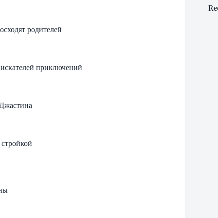
Re
осходят родителей
 искателей приключений
 Джастина
 стройкой
оны