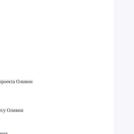
проекта Оливии
есу Оливии
ения