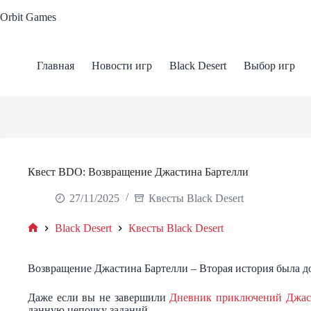
Skip
Orbit Games
to
content
Главная
Новости игр
Black Desert
Выбор игр
Квест BDO: Возвращение Джастина Бартелли
27/11/2025
Квесты Black Desert
Black Desert
Квесты Black Desert
Home
Возвращение Джастина Бартелли – Вторая история была доб
Даже если вы не завершили
Дневник приключений Джас
данную цепочку заданий.