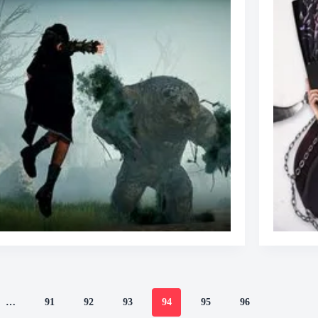
…
91
92
93
94
95
96