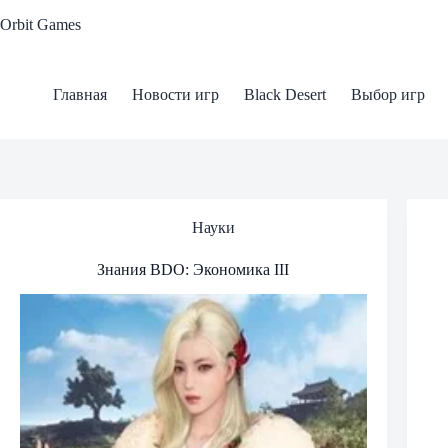
Skip
Orbit Games
to
content
Главная
Новости игр
Black Desert
Выбор игр
Науки
Знания BDO: Экономика III