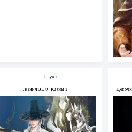
Науки
Знания BDO: Кланы I
Цепочк