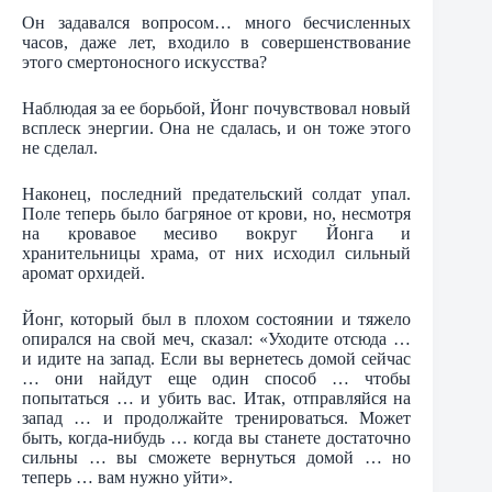
Он задавался вопросом… много бесчисленных
часов, даже лет, входило в совершенствование
этого смертоносного искусства?
Наблюдая за ее борьбой, Йонг почувствовал новый
всплеск энергии. Она не сдалась, и он тоже этого
не сделал.
Наконец, последний предательский солдат упал.
Поле теперь было багряное от крови, но, несмотря
на кровавое месиво вокруг Йонга и
хранительницы храма, от них исходил сильный
аромат орхидей.
Йонг, который был в плохом состоянии и тяжело
опирался на свой меч, сказал: «Уходите отсюда …
и идите на запад. Если вы вернетесь домой сейчас
… они найдут еще один способ … чтобы
попытаться … и убить вас. Итак, отправляйся на
запад … и продолжайте тренироваться. Может
быть, когда-нибудь … когда вы станете достаточно
сильны … вы сможете вернуться домой … но
теперь … вам нужно уйти».