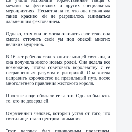
Ее учили исполнять торжественные танцы с
мечами на фестивалях и других специальных
мероприятиях. Несмотря на то, что она исполняла
танец красиво, ей не разрешалось заниматься
дальнейшим фехтованием.
Однако, хотя она не могла отточить свое тело, она
смогла отточить свой ум под опекой многих
великих мудрецов.
В 16 лет ребенок стал хранительницей святыни, и
она получила много новых ролей. Она делала все
возможное, чтобы советовать королевству с ее
несравненным разумом и риторикой. Она хотела
направить королевство на правильный путь после
многолетнего правления жестокого короля.
Простые люди обожали ее за это. Однако был кто-
то, кто не доверял ей.
Омраченный человек, который устал от того, что
святилище стало центром внимания.
Этот человек был придворным предателем,