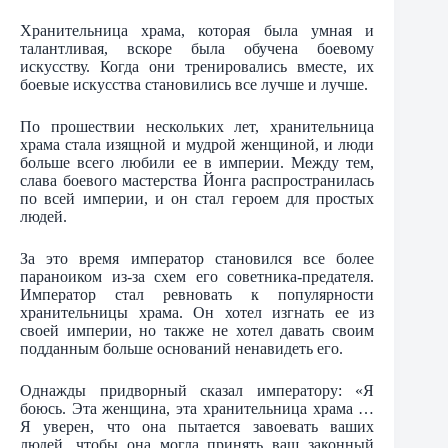
Хранительница храма, которая была умная и
талантливая, вскоре была обучена боевому
искусству. Когда они тренировались вместе, их
боевые искусства становились все лучше и лучше.
По прошествии нескольких лет, хранительница
храма стала изящной и мудрой женщиной, и люди
больше всего любили ее в империи. Между тем,
слава боевого мастерства Йонга распространилась
по всей империи, и он стал героем для простых
людей.
За это время император становился все более
параноиком из-за схем его советника-предателя.
Император стал ревновать к популярности
хранительницы храма. Он хотел изгнать ее из
своей империи, но также не хотел давать своим
подданным больше оснований ненавидеть его.
Однажды придворный сказал императору: «Я
боюсь. Эта женщина, эта хранительница храма …
Я уверен, что она пытается завоевать ваших
людей, чтобы она могла принять ваш законный