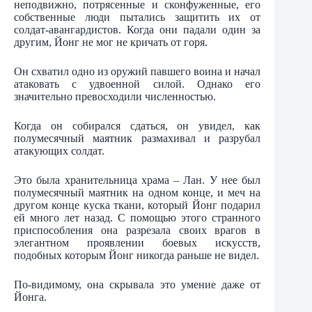
неподвижно, потрясенные и сконфуженные, его
собственные люди пытались защитить их от
солдат-авангардистов. Когда они падали один за
другим, Йонг не мог не кричать от горя.
Он схватил одно из оружий павшего воина и начал
атаковать с удвоенной силой. Однако его
значительно превосходили численностью.
Когда он собирался сдаться, он увидел, как
полумесячный маятник размахивал и разрубал
атакующих солдат.
Это была хранительница храма – Лан. У нее был
полумесячный маятник на одном конце, и меч на
другом конце куска ткани, который Йонг подарил
ей много лет назад. С помощью этого странного
приспособления она разрезала своих врагов в
элегантном проявлении боевых искусств,
подобных которым Йонг никогда раньше не видел.
По-видимому, она скрывала это умение даже от
Йонга.