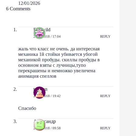
12/01/2026
6 Comments
Fearwild
22/05/2018 / 17:04
REPLY
жаль что класс не очень. да интересная
механика 1й стойки убивается убогой
механикой пробуды. скиллы пробуды в
основном взяты с лучницы,тупо
перекрашены и немножко увеличена
анимация спеллов
tan_tan
22/05/2018 / 19:42
REPLY
Спасибо
Александр
23/05/2018 / 09:58
REPLY