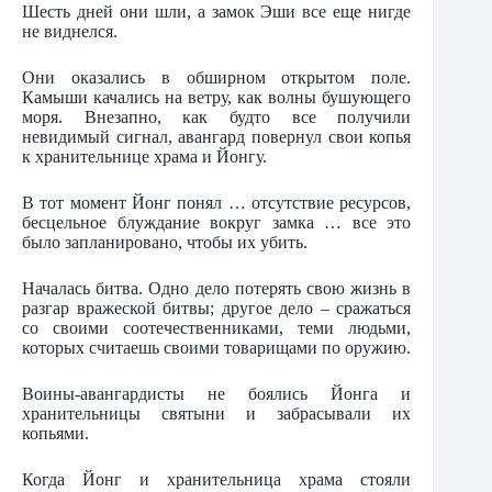
Шесть дней они шли, а замок Эши все еще нигде
не виднелся.
Они оказались в обширном открытом поле.
Камыши качались на ветру, как волны бушующего
моря. Внезапно, как будто все получили
невидимый сигнал, авангард повернул свои копья
к хранительнице храма и Йонгу.
В тот момент Йонг понял … отсутствие ресурсов,
бесцельное блуждание вокруг замка … все это
было запланировано, чтобы их убить.
Началась битва. Одно дело потерять свою жизнь в
разгар вражеской битвы; другое дело – сражаться
со своими соотечественниками, теми людьми,
которых считаешь своими товарищами по оружию.
Воины-авангардисты не боялись Йонга и
хранительницы святыни и забрасывали их
копьями.
Когда Йонг и хранительница храма стояли