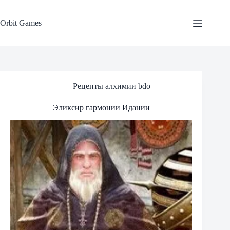
Skip
to
content
Orbit Games
Рецепты алхимии bdo
Эликсир гармонии Идании