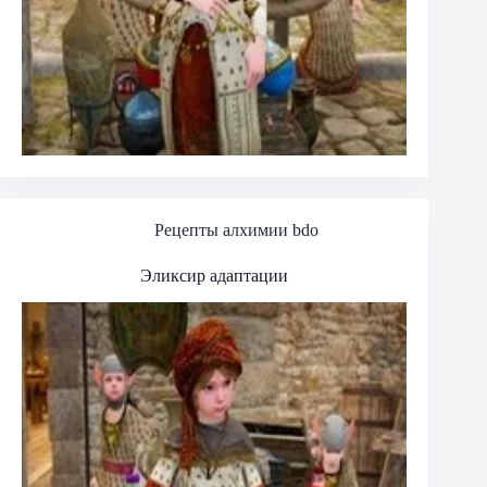
Рецепты алхимии bdo
Эликсир адаптации