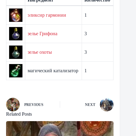
эликсир гармонии
1
зелье Грифона
3
зелье охоты
3
магический катализатор
1
PREVIOUS
NEXT
Related Posts