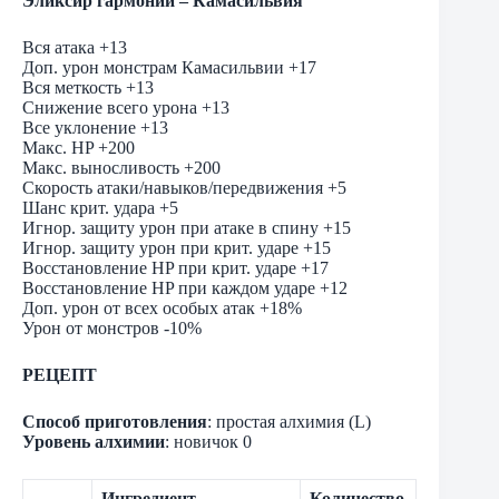
Эликсир гармонии – Камасильвия
Вся атака +13
Доп. урон монстрам Камасильвии +17
Вся меткость +13
Снижение всего урона +13
Все уклонение +13
Макс. HP +200
Макс. выносливость +200
Скорость атаки/навыков/передвижения +5
Шанс крит. удара +5
Игнор. защиту урон при атаке в спину +15
Игнор. защиту урон при крит. ударе +15
Восстановление HP при крит. ударе +17
Восстановление HP при каждом ударе +12
Доп. урон от всех особых атак +18%
Урон от монстров -10%
РЕЦЕПТ
Способ приготовления
: простая алхимия (L)
Уровень алхимии
: новичок 0
Ингредиент
Количество