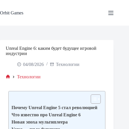
Skip
to
content
Orbit Games
Unreal Engine 6: каким будет будущее игровой
индустрии
04/08/2026
Технологии
Технологии
Home
Почему Unreal Engine 5 стал революцией
Что известно про Unreal Engine 6
Новая эпоха мультиплеера