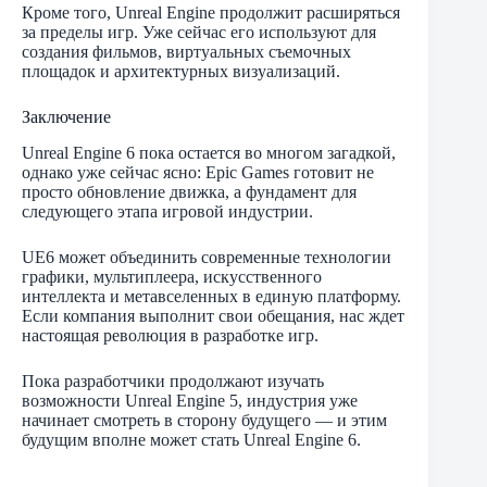
Кроме того, Unreal Engine продолжит расширяться
за пределы игр. Уже сейчас его используют для
создания фильмов, виртуальных съемочных
площадок и архитектурных визуализаций.
Заключение
Unreal Engine 6 пока остается во многом загадкой,
однако уже сейчас ясно: Epic Games готовит не
просто обновление движка, а фундамент для
следующего этапа игровой индустрии.
UE6 может объединить современные технологии
графики, мультиплеера, искусственного
интеллекта и метавселенных в единую платформу.
Если компания выполнит свои обещания, нас ждет
настоящая революция в разработке игр.
Пока разработчики продолжают изучать
возможности Unreal Engine 5, индустрия уже
начинает смотреть в сторону будущего — и этим
будущим вполне может стать Unreal Engine 6.