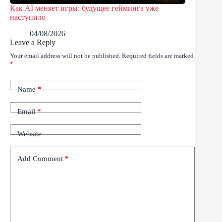
Как AI меняет игры: будущее гейминга уже
наступило
04/08/2026
Leave a Reply
Your email address will not be published.
Required fields are marked
*
Name
*
Email
*
Website
Add Comment
*