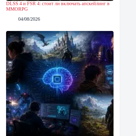
DLSS 4 и FSR 4: стоит ли включать апскейлинг в
MMORPG
04/08/2026