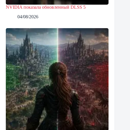
NVIDIA показала обновленный DLSS 5
04/08/2026