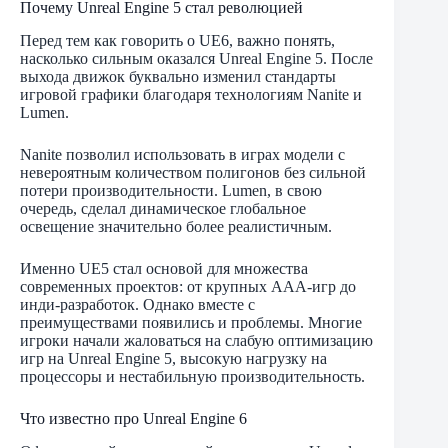
Почему Unreal Engine 5 стал революцией
Перед тем как говорить о UE6, важно понять,
насколько сильным оказался Unreal Engine 5. После
выхода движок буквально изменил стандарты
игровой графики благодаря технологиям Nanite и
Lumen.
Nanite позволил использовать в играх модели с
невероятным количеством полигонов без сильной
потери производительности. Lumen, в свою
очередь, сделал динамическое глобальное
освещение значительно более реалистичным.
Именно UE5 стал основой для множества
современных проектов: от крупных AAA-игр до
инди-разработок. Однако вместе с
преимуществами появились и проблемы. Многие
игроки начали жаловаться на слабую оптимизацию
игр на Unreal Engine 5, высокую нагрузку на
процессоры и нестабильную производительность.
Что известно про Unreal Engine 6