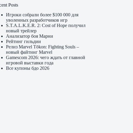
cent Posts
Игроки собрали более $100 000 для
уволенных разработчиков игр
S.T.A.L.K.E.R. 2: Cost of Hope получил
новый трейлер
Анализатор боя Марни
Рейтинг гильдии
Релиз Marvel Tōkon: Fighting Souls –
новый файтинг Marvel
Gamescom 2026: чего ждать от главной
игровой выставки года
Все купоны бдо 2026