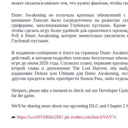
может оказаться именно тем, что нужно фанатам, чтобы сн
Dune: Awakening не получала крупных обновлений с 
внимание Funcom было сосредоточено на развитии су
гриферами, заполонившими Глубокую пустыню. Кроме т
чтобы сделать игру более удобной для одиночного прохожд
PvE в Dune: Awakening, которое значительно увеличило 
Глубокой пустыни.
В недавнем сообщении в блоге на странице Dune: Awaken
действий, в котором подробно описаны бесплатные обнов
игре до июня 2026 года. Согласно плану, первыми крупн
второй главы и дополнение The Lost Harvest, оба вый
изданиями Deluxe или Ultimate для Dune: Awakening, по
другим придется либо приобрести Season Pass, либо отдел
Sleepers, please take a moment to check out our Developer Upda
for the game.
We'll be sharing more about our upcoming DLC and Chapter 2 
➡️
https://t.co/HVhBldz2HU
pic.twitter.com/hmcfrVAY7s