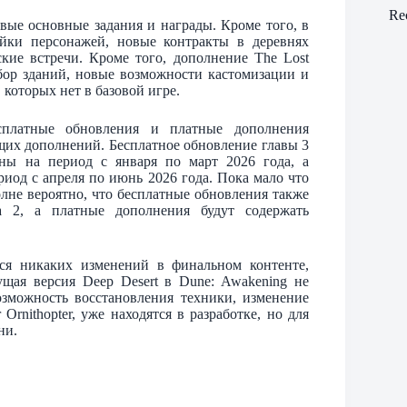
Re
вые основные задания и награды. Кроме того, в
ойки персонажей, новые контракты в деревнях
ие встречи. Кроме того, дополнение The Lost
бор зданий, новые возможности кастомизации и
которых нет в базовой игре.
сплатные обновления и платные дополнения
щих дополнений. Бесплатное обновление главы 3
аны на период с января по март 2026 года, а
риод с апреля по июнь 2026 года. Пока мало что
олне вероятно, что бесплатные обновления также
 2, а платные дополнения будут содержать
ся никаких изменений в финальном контенте,
ущая версия Deep Desert в Dune: Awakening не
возможность восстановления техники, изменение
Ornithopter, уже находятся в разработке, но для
ни.