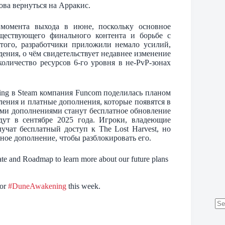
ова вернуться на Арракис.
момента выхода в июне, поскольку основное
ществующего финального контента и борьбе с
ого, разработчики приложили немало усилий,
ения, о чём свидетельствует недавнее изменение
количество ресурсов 6-го уровня в не-PvP-зонах
ing в Steam компания Funcom поделилась планом
ления и платные дополнения, которые появятся в
ыми дополнениями станут бесплатное обновление
дут в сентябре 2025 года. Игроки, владеющие
лучат бесплатный доступ к The Lost Harvest, но
ьное дополнение, чтобы разблокировать его.
te and Roadmap to learn more about our future plans
for
#DuneAwakening
this week.
No
res