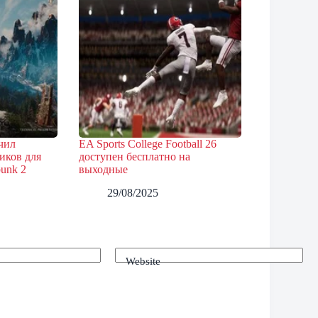
ичил
EA Sports College Football 26
иков для
доступен бесплатно на
punk 2
выходные
29/08/2025
Website