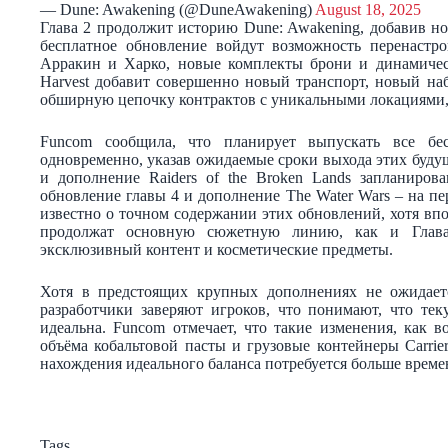
— Dune: Awakening (@DuneAwakening)
August 18, 2025
Глава 2 продолжит историю Dune: Awakening, добавив но
бесплатное обновление войдут возможность перенастр
Арракин и Харко, новые комплекты брони и динамическ
Harvest добавит совершенно новый транспорт, новый на
обширную цепочку контрактов с уникальными локациями, 
Funcom сообщила, что планирует выпускать все бе
одновременно, указав ожидаемые сроки выхода этих буду
и дополнение Raiders of the Broken Lands запланиров
обновление главы 4 и дополнение The Water Wars – на пе
известно о точном содержании этих обновлений, хотя вп
продолжат основную сюжетную линию, как и Глава
эксклюзивный контент и косметические предметы.
Хотя в предстоящих крупных дополнениях не ожидает
разработчики заверяют игроков, что понимают, что тек
идеальна. Funcom отмечает, что такие изменения, как 
объёма кобальтовой пасты и грузовые контейнеры Carrier 
нахождения идеального баланса потребуется больше време
Tags