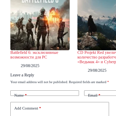
Battlefield 6: эксклюзивные
CD Projekt Red увел
возможности для PC
количество разработч
«Ведьмак 4» и Cyber
29/08/2025
29/08/2025
Leave a Reply
Your email address will not be published.
Required fields are marked
*
Name
*
Email
*
Add Comment
*