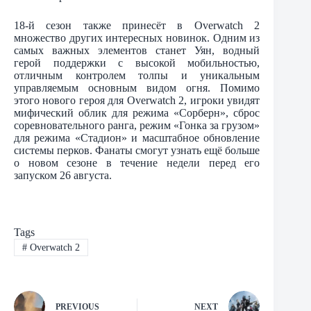
18-й сезон также принесёт в Overwatch 2
множество других интересных новинок. Одним из
самых важных элементов станет Уян, водный
герой поддержки с высокой мобильностью,
отличным контролем толпы и уникальным
управляемым основным видом огня. Помимо
этого нового героя для Overwatch 2, игроки увидят
мифический облик для режима «Сорберн», сброс
соревновательного ранга, режим «Гонка за грузом»
для режима «Стадион» и масштабное обновление
системы перков. Фанаты смогут узнать ещё больше
о новом сезоне в течение недели перед его
запуском 26 августа.
Tags
#
Overwatch 2
PREVIOUS
NEXT