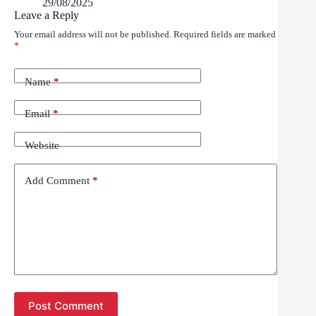
29/08/2025
Leave a Reply
Your email address will not be published.
Required fields are marked
*
Name
*
Email
*
Website
Add Comment
*
Post Comment