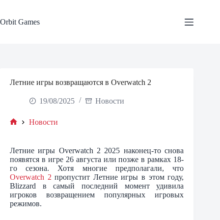
Skip
to
content
Orbit Games
Летние игры возвращаются в Overwatch 2
19/08/2025
Новости
Новости
Home
Летние игры Overwatch 2 2025 наконец-то снова
появятся в игре 26 августа или позже в рамках 18-
го сезона. Хотя многие предполагали, что
Overwatch 2
пропустит Летние игры в этом году,
Blizzard в самый последний момент удивила
игроков возвращением популярных игровых
режимов.