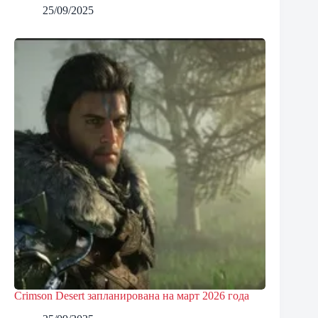
25/09/2025
Crimson Desert запланирована на март 2026 года