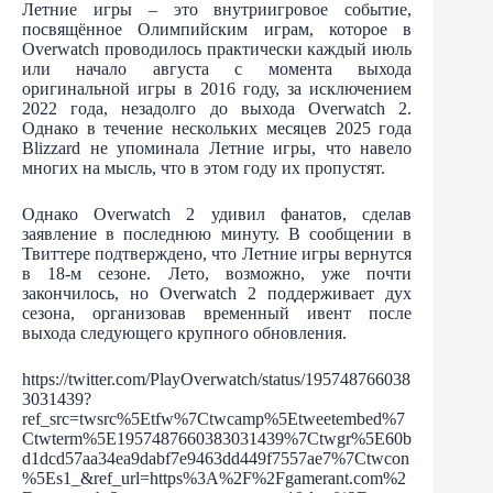
Летние игры – это внутриигровое событие,
посвящённое Олимпийским играм, которое в
Overwatch проводилось практически каждый июль
или начало августа с момента выхода
оригинальной игры в 2016 году, за исключением
2022 года, незадолго до выхода Overwatch 2.
Однако в течение нескольких месяцев 2025 года
Blizzard не упоминала Летние игры, что навело
многих на мысль, что в этом году их пропустят.
Однако Overwatch 2 удивил фанатов, сделав
заявление в последнюю минуту. В сообщении в
Твиттере подтверждено, что Летние игры вернутся
в 18-м сезоне. Лето, возможно, уже почти
закончилось, но Overwatch 2 поддерживает дух
сезона, организовав временный ивент после
выхода следующего крупного обновления.
https://twitter.com/PlayOverwatch/status/195748766038
3031439?
ref_src=twsrc%5Etfw%7Ctwcamp%5Etweetembed%7
Ctwterm%5E1957487660383031439%7Ctwgr%5E60b
d1dcd57aa34ea9dabf7e9463dd449f7557ae7%7Ctwcon
%5Es1_&ref_url=https%3A%2F%2Fgamerant.com%2