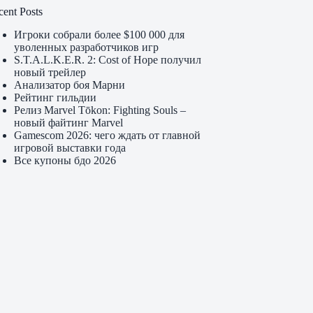
cent Posts
Игроки собрали более $100 000 для
уволенных разработчиков игр
S.T.A.L.K.E.R. 2: Cost of Hope получил
новый трейлер
Анализатор боя Марни
Рейтинг гильдии
Релиз Marvel Tōkon: Fighting Souls –
новый файтинг Marvel
Gamescom 2026: чего ждать от главной
игровой выставки года
Все купоны бдо 2026