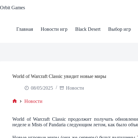
Skip
Orbit Games
to
content
Главная
Новости игр
Black Desert
Выбор игр
World of Warcraft Classic увидит новые миры
08/05/2025
Новости
Новости
Home
World of Warcraft Classic продолжит получать обновл
неделе и Mists of Pandaria следующим летом, как было объяв
Новые игровые миры (они же серверы) будут выпущены 2