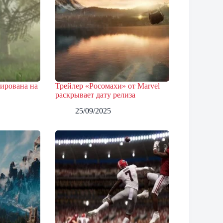
нирована на
Трейлер «Росомахи» от Marvel
раскрывает дату релиза
25/09/2025