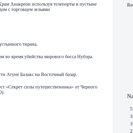
в Храм Анакреон используя телепорты в пустыне
Re
дом с торговцем зельями
пустынного тирана.
м во время убийства мирового босса Нубэра.
сти Атуне Балакс на Восточный базар.
вест «Секрет силы путешественника» от Черного
0).
Na
5
1
1
2