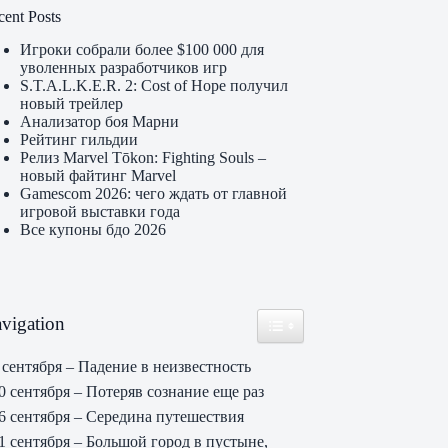
cent Posts
Игроки собрали более $100 000 для
уволенных разработчиков игр
S.T.A.L.K.E.R. 2: Cost of Hope получил
новый трейлер
Анализатор боя Марни
Рейтинг гильдии
Релиз Marvel Tōkon: Fighting Souls –
новый файтинг Marvel
Gamescom 2026: чего ждать от главной
игровой выставки года
Все купоны бдо 2026
vigation
Toggle Table of Content
 сентября – Падение в неизвестность
0 сентября – Потеряв сознание еще раз
6 сентября – Середина путешествия
1 сентября – Большой город в пустыне,