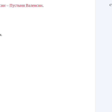
с
сии – Пустыня Валенсии
.
м.