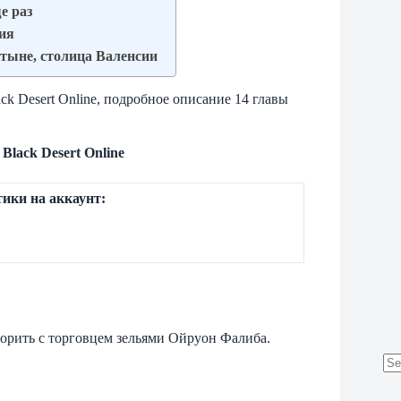
е раз
вия
стыне, столица Валенсии
k Desert Online, подробное описание 14 главы
Black Desert Online
тики на аккаунт:
орить с торговцем зельями Ойруон Фалиба.
No
res