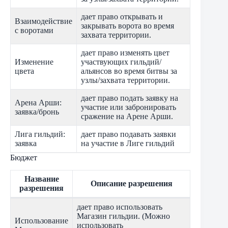
дает право открывать и
Взаимодействие
закрывать ворота во время
с воротами
захвата территории.
дает право изменять цвет
Изменение
участвующих гильдий/
цвета
альянсов во время битвы за
узлы/захвата территории.
дает право подать заявку на
Арена Арши:
участие или забронировать
заявка/бронь
сражение на Арене Арши.
Лига гильдий:
дает право подавать заявки
заявка
на участие в Лиге гильдий
Бюджет
Название
Описание разрешения
разрешения
дает право использовать
Магазин гильдии. (Можно
Использование
использовать