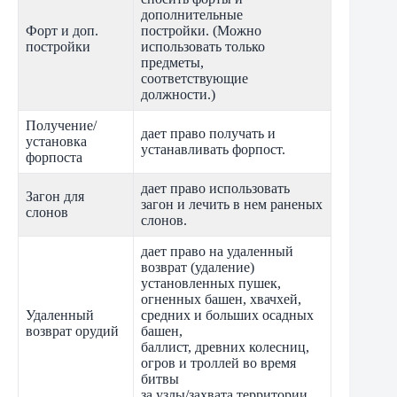
дополнительные
Форт и доп.
постройки. (Можно
постройки
использовать только
предметы,
соответствующие
должности.)
Получение/
дает право получать и
установка
устанавливать форпост.
форпоста
дает право использовать
Загон для
загон и лечить в нем раненых
слонов
слонов.
дает право на удаленный
возврат (удаление)
установленных пушек,
огненных башен, хвачхей,
Удаленный
средних и больших осадных
возврат орудий
башен,
баллист, древних колесниц,
огров и троллей во время
битвы
за узлы/захвата территории.