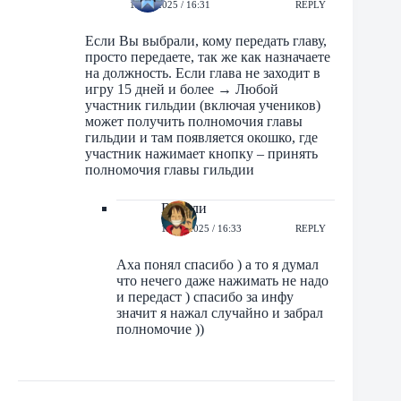
19/03/2025 / 16:31
REPLY
Если Вы выбрали, кому передать главу,
просто передаете, так же как назначаете
на должность. Если глава не заходит в
игру 15 дней и более → Любой
участник гильдии (включая учеников)
может получить полномочия главы
гильдии и там появляется окошко, где
участник нажимает кнопку – принять
полномочия главы гильдии
Витали
19/03/2025 / 16:33
REPLY
Аха понял спасибо ) а то я думал
что нечего даже нажимать не надо
и передаст ) спасибо за инфу
значит я нажал случайно и забрал
полномочие ))