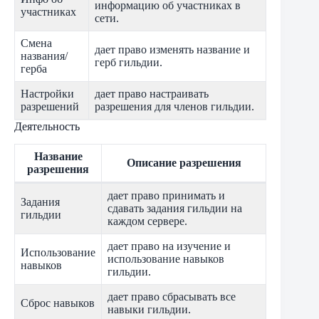
информацию об участниках в
участниках
сети.
Смена
дает право изменять название и
названия/
герб гильдии.
герба
Настройки
дает право настраивать
разрешений
разрешения для членов гильдии.
Деятельность
Название
Описание разрешения
разрешения
дает право принимать и
Задания
сдавать задания гильдии на
гильдии
каждом сервере.
дает право на изучение и
Использование
использование навыков
навыков
гильдии.
дает право сбрасывать все
Сброс навыков
навыки гильдии.