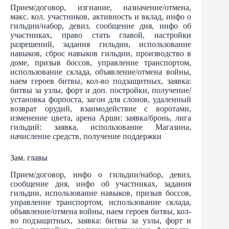
Прием/договор, изгнание, назначение/отмена,
макс. кол. участников, активность и вклад, инфо о
гильдии/набор, девиз, сообщение дня, инфо об
участниках, право стать главой, настройки
разрешений, задания гильдии, использование
навыков, сброс навыков гильдии, производство в
доме, призыв боссов, управление транспортом,
использование склада, объявление/отмена войны,
наем героев битвы, кол-во подзащитных, заявка:
битвы за узлы, форт и доп. постройки, получение/
установка форпоста, загон для слонов, удаленный
возврат орудий, взаимодействие с воротами,
изменение цвета, арена Арши: заявка/бронь, лига
гильдий: заявка, использование Магазина,
начисление средств, получение поддержки
Зам. главы
Прием/договор, инфо о гильдии/набор, девиз,
сообщение дня, инфо об участниках, задания
гильдии, использование навыков, призыв боссов,
управление транспортом, использование склада,
объявление/отмена войны, наем героев битвы, кол-
во подзащитных, заявка: битвы за узлы, форт и