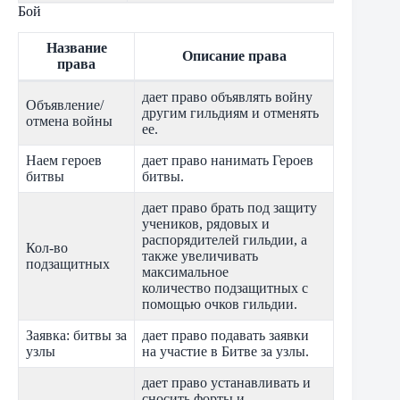
Бой
Название
Описание права
права
дает право объявлять войну
Объявление/
другим гильдиям и отменять
отмена войны
ее.
Наeм героев
дает право нанимать Героев
битвы
битвы.
дает право брать под защиту
учеников, рядовых и
распорядителей гильдии, а
Кол-во
также увеличивать
подзащитных
максимальное
количество подзащитных с
помощью очков гильдии.
Заявка: битвы за
дает право подавать заявки
узлы
на участие в Битве за узлы.
дает право устанавливать и
сносить форты и