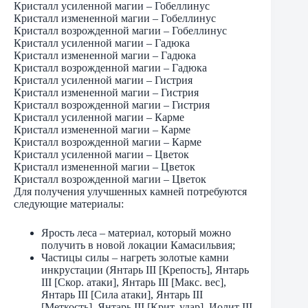
Кристалл усиленной магии – Гобеллинус
Кристалл измененной магии – Гобеллинус
Кристалл возрожденной магии – Гобеллинус
Кристалл усиленной магии – Гадюка
Кристалл измененной магии – Гадюка
Кристалл возрожденной магии – Гадюка
Кристалл усиленной магии – Гистрия
Кристалл измененной магии – Гистрия
Кристалл возрожденной магии – Гистрия
Кристалл усиленной магии – Карме
Кристалл измененной магии – Карме
Кристалл возрожденной магии – Карме
Кристалл усиленной магии – Цветок
Кристалл измененной магии – Цветок
Кристалл возрожденной магии – Цветок
Для получения улучшенных камней потребуются
следующие материалы:
Ярость леса – материал, который можно
получить в новой локации Камасильвия;
Частицы силы – нагреть золотые камни
инкрустации (Янтарь III [Крепость], Янтарь
III [Скор. атаки], Янтарь III [Макс. вес],
Янтарь III [Сила атаки], Янтарь III
[Меткость], Янтарь III [Крит. удар], Иолит III