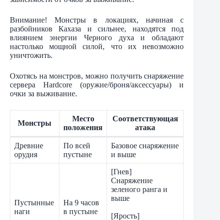
Внимание! Монстры в локациях, начиная с
разбойников Кахаза и сильнее, находятся под
влиянием энергии Черного духа и обладают
настолько мощной силой, что их невозможно
уничтожить.
Охотясь на монстров, можно получить снаряжение
сервера Hardcore (оружие/броня/аксессуары) и
очки за выживание.
Место
Соответствующая
Монстры
положения
атака
Древние
По всей
Базовое снаряжение
орудия
пустыне
и выше
[Гнев]
Снаряжение
зеленого ранга и
выше
Пустынные
На 9 часов
наги
в пустыне
[Ярость]