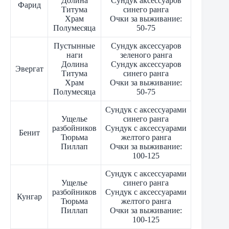
Долина
Сундук аксессуаров
Фарид
Титума
синего ранга
Храм
Очки за выживание:
Полумесяца
50-75
Пустынные
Сундук аксессуаров
наги
зеленого ранга
Долина
Сундук аксессуаров
Эвергат
Титума
синего ранга
Храм
Очки за выживание:
Полумесяца
50-75
Сундук с аксессуарами
Ущелье
синего ранга
разбойников
Сундук с аксессуарами
Бенит
Тюрьма
желтого ранга
Пиллап
Очки за выживание:
100-125
Сундук с аксессуарами
Ущелье
синего ранга
разбойников
Сундук с аксессуарами
Кунгар
Тюрьма
желтого ранга
Пиллап
Очки за выживание:
100-125