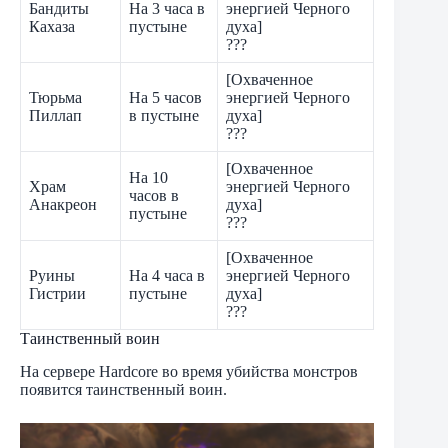
Бандиты
На 3 часа в
энергией Черного
Кахаза
пустыне
духа]
???
[Охваченное
Тюрьма
На 5 часов
энергией Черного
Пиллап
в пустыне
духа]
???
[Охваченное
На 10
Храм
энергией Черного
часов в
Анакреон
духа]
пустыне
???
[Охваченное
Руины
На 4 часа в
энергией Черного
Гистрии
пустыне
духа]
???
Таинственный воин
На сервере Hardcore во время убийства монстров
появится таинственный воин.