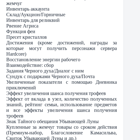
жемчуг
Инвентарь аккаунта
Склад/Аукцион/Горничные
Инвентарь для реликвий
Рвение Агриса
Функция феи
Пресет кристаллов
Достижения (кроме достижений, награды за
которые могут получить персонажи сервера
Hardcore)
Восстановление энергии рабочего
Взаимодействие: сбор
Задания Черного духа/Диалог с ним
Сундук с подарками Черного духа/Почта
Увеличенные показатели с помощью Дневника
приключений
Эффект увеличения шанса получения трофеев
Эффект от вклада в узел, количество полученных
знаний, рейтинг семьи, использование предметов
и все эффекты увеличения шанса получения
трофеев
Знак Тайного обещания Убывающей Луны
Купленные за жемчуг товары со сроком действия
(Премиум-набор, Благословение Камасильва,
Свиток Убывающей Луны и др.)