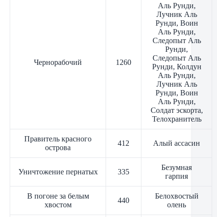
Аль Рунди,
Лучник Аль
Рунди, Воин
Аль Рунди,
Следопыт Аль
Рунди,
Следопыт Аль
Чернорабочий
1260
Рунди, Колдун
Аль Рунди,
Лучник Аль
Рунди, Воин
Аль Рунди,
Солдат эскорта,
Телохранитель
Правитель красного
412
Алый ассасин
острова
Безумная
Уничтожение пернатых
335
гарпия
В погоне за белым
Белохвостый
440
хвостом
олень