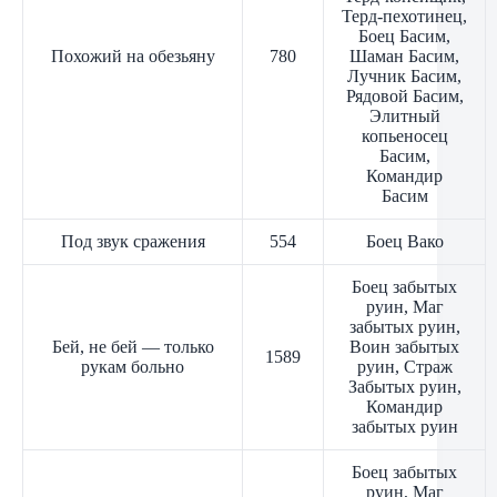
Терд-пехотинец,
Боец Басим,
Похожий на обезьяну
780
Шаман Басим,
Лучник Басим,
Рядовой Басим,
Элитный
копьеносец
Басим,
Командир
Басим
Под звук сражения
554
Боец Вако
Боец забытых
руин, Маг
забытых руин,
Бей, не бей — только
Воин забытых
1589
рукам больно
руин, Страж
Забытых руин,
Командир
забытых руин
Боец забытых
руин, Маг