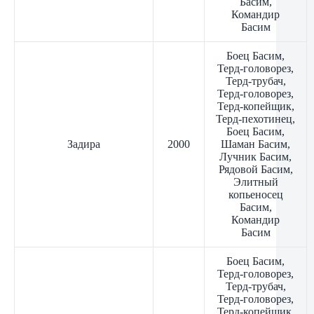
Басим,
Командир
Басим
Боец Басим,
Терд-головорез,
Терд-трубач,
Терд-головорез,
Терд-копейщик,
Терд-пехотинец,
Боец Басим,
Задира
2000
Шаман Басим,
Лучник Басим,
Рядовой Басим,
Элитный
копьеносец
Басим,
Командир
Басим
Боец Басим,
Терд-головорез,
Терд-трубач,
Терд-головорез,
Терд-копейщик,