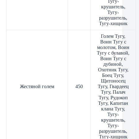
Тугу-
крушитель,
Тугу-
разрушитель,
Тугу-хищник
Голем Тугу,
Воин Тугу с
молотом, Воин
Тугу с булавой,
Воин Тугу с
дубиной,
Охотник Тугу,
Боец Тугу,
Щитоносец
Жестяной голем
450
Тугу, Гвардеец
Тугу, Палач
Тугу, Рудокоп
Тугу, Капитан
клана Тугу,
Тугу-
крушитель,
Тугу-
разрушитель,
Тугу-хищник