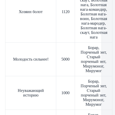
скаут, Болотная
нага, Болотная
нага-командир,
Хозяин болот
1120
Болотная нага-
воин, Болотная
нага-мародер,
Болотная нага-
скаут, Болотная
нага
Борар,
Порченый энт,
Старый
Молодость сильнее!
5000
порченый энт,
Мирумоног,
Мирумог
Борар,
Порченый энт,
Неуважающий
Старый
1000
историю
порченый энт,
Мирумоног,
Мирумог
Борар,