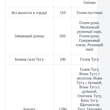
Гоблин
Без жалости в сердце
110
Голем пустоши
Голем руин,
Маленький
руинный паук,
Забывший руины
920
Голем руин,
Одержимый
олень, Руинный
паук
Боевая сила Тугу
100
Голем Тугу
Голем Тугу,
Воин Тугу с
молотом, Воин
Тугу с булавой,
Воин Тугу с
дубиной,
Охотник Тугу,
Боец Тугу,
Щитоносец
Бандит
1780
Тугу, Гвардеец