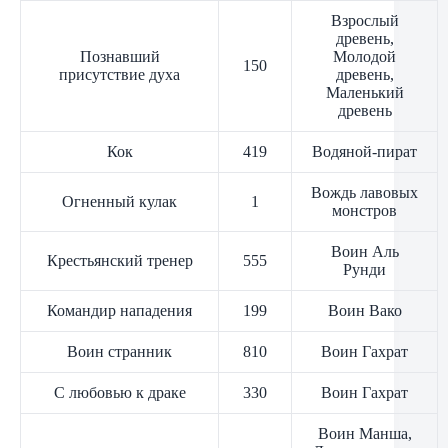
Взрослый
древень,
Познавший
Молодой
150
присутствие духа
древень,
Маленький
древень
Кок
419
Водяной-пират
Вождь лавовых
Огненный кулак
1
монстров
Воин Аль
Крестьянский тренер
555
Рунди
Командир нападения
199
Воин Вако
Воин странник
810
Воин Гахрат
С любовью к драке
330
Воин Гахрат
Воин Манша,