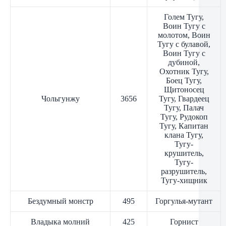
Голем Тугу,
Воин Тугу с
молотом, Воин
Тугу с булавой,
Воин Тугу с
дубиной,
Охотник Тугу,
Боец Тугу,
Щитоносец
Чольгунжу
3656
Тугу, Гвардеец
Тугу, Палач
Тугу, Рудокоп
Тугу, Капитан
клана Тугу,
Тугу-
крушитель,
Тугу-
разрушитель,
Тугу-хищник
Бездумный монстр
495
Горгулья-мутант
Владыка молний
425
Горнист