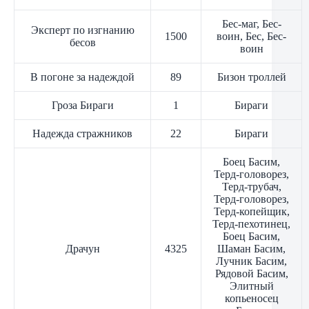
Бес-маг, Бес-
Эксперт по изгнанию
1500
воин, Бес, Бес-
бесов
воин
В погоне за надеждой
89
Бизон троллей
Гроза Бираги
1
Бираги
Надежда стражников
22
Бираги
Боец Басим,
Терд-головорез,
Терд-трубач,
Терд-головорез,
Терд-копейщик,
Терд-пехотинец,
Боец Басим,
Драчун
4325
Шаман Басим,
Лучник Басим,
Рядовой Басим,
Элитный
копьеносец