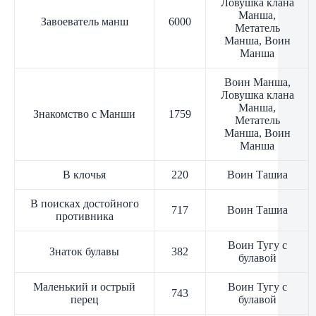
Ловушка клана
Манша,
Завоеватель манш
6000
Метатель
Манша, Воин
Манша
Воин Манша,
Ловушка клана
Манша,
Знакомство с Манши
1759
Метатель
Манша, Воин
Манша
В клочья
220
Воин Ташиа
В поисках достойного
717
Воин Ташиа
противника
Воин Тугу с
Знаток булавы
382
булавой
Маленький и острый
Воин Тугу с
743
перец
булавой