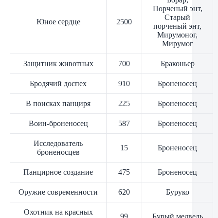
Порченый энт,
Старый
Юное сердце
2500
порченый энт,
Мирумоног,
Мирумог
Защитник животных
700
Браконьер
Бродячий доспех
910
Броненосец
В поисках панциря
225
Броненосец
Воин-броненосец
587
Броненосец
Исследователь
15
Броненосец
броненосцев
Панцирное создание
475
Броненосец
Оружие современности
620
Буруко
Охотник на красных
99
Бурый медведь