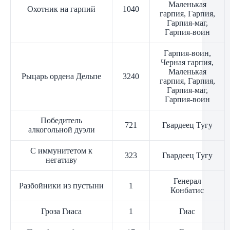
Маленькая
Охотник на гарпий
1040
гарпия, Гарпия,
Гарпия-маг,
Гарпия-воин
Гарпия-воин,
Черная гарпия,
Маленькая
Рыцарь ордена Дельпе
3240
гарпия, Гарпия,
Гарпия-маг,
Гарпия-воин
Победитель
721
Гвардеец Тугу
алкогольной дуэли
С иммунитетом к
323
Гвардеец Тугу
негативу
Генерал
Разбойники из пустыни
1
Конбатис
Гроза Гиаса
1
Гиас