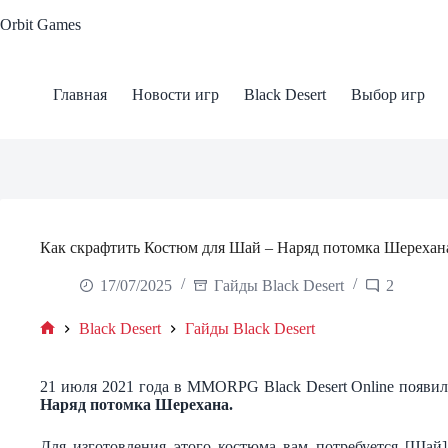
Skip
Orbit Games
to
content
Главная
Новости игр
Black Desert
Выбор игр
Как скрафтить Костюм для Шай – Наряд потомка Шерехан
17/07/2025
Гайды Black Desert
2
Black Desert
Гайды Black Desert
Home
21 июля 2021 года в MMORPG Black Desert Online появи
Наряд потомка Шерехана.
Для изготовления этого костюма вам потребуется [Шай