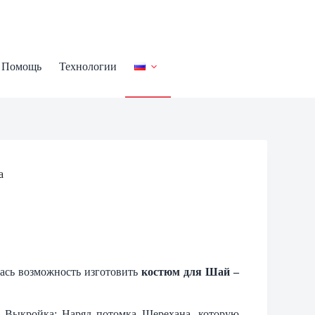
Помощь
Технологии
а
лась возможность изготовить
костюм для Шай –
] Выкройка: Наряд потомка Шерехана, которую