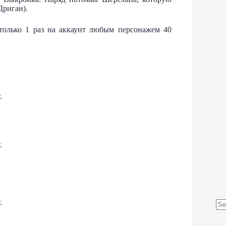
Дриган).
олько 1 раз на аккаунт любым персонажем 40
.
.
.
No
res