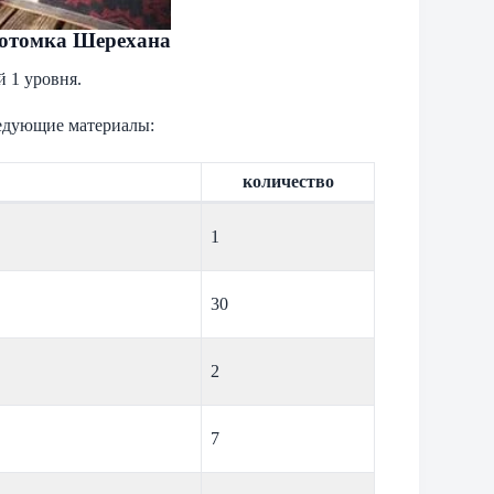
потомка Шерехана
 1 уровня.
ледующие материалы:
количество
1
30
2
7