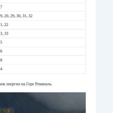
17
, 20, 29, 30, 31, 32
1, 22
3, 33
25
26
28
34
ков энергии на Горе Реманаль.