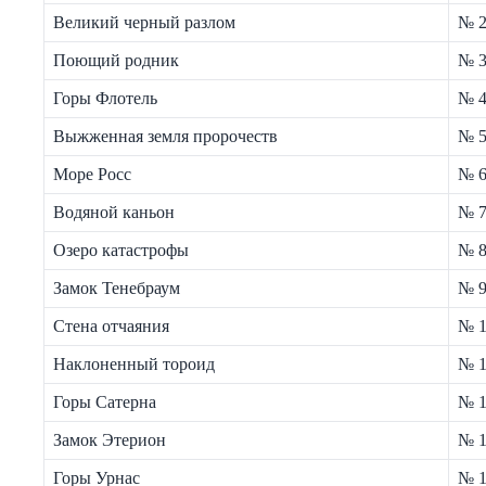
Великий черный разлом
№ 
Поющий родник
№ 
Горы Флотель
№ 
Выжженная земля пророчеств
№ 5
Море Росс
№ 
Водяной каньон
№ 7
Озеро катастрофы
№ 8
Замок Тенебраум
№ 
Стена отчаяния
№ 
Наклоненный тороид
№ 
Горы Сатерна
№ 1
Замок Этерион
№ 
Горы Урнас
№ 1