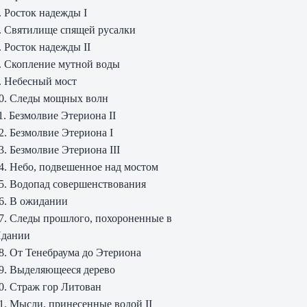
. Росток надежды I
. Святилище спящей русалки
. Росток надежды II
. Скопление мутной воды
. Небесный мост
0. Следы мощных волн
1. Безмолвие Этериона II
2. Безмолвие Этериона I
3. Безмолвие Этериона III
4. Небо, подвешенное над мостом
5. Водопад совершенствования
6. В ожидании
7. Следы прошлого, похороненные в
дании
8. От Тенебраума до Этериона
9. Выделяющееся дерево
0. Страж гор Литован
1. Мысли, принесенные водой II