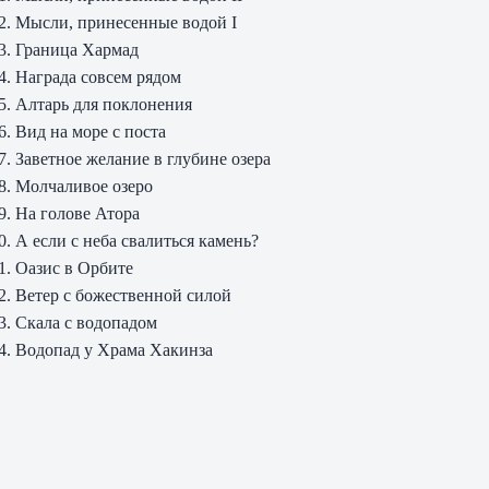
2. Мысли, принесенные водой I
3. Граница Хармад
4. Награда совсем рядом
5. Алтарь для поклонения
6. Вид на море с поста
7. Заветное желание в глубине озера
8. Молчаливое озеро
9. На голове Атора
0. А если с неба свалиться камень?
1. Оазис в Орбите
2. Ветер с божественной силой
3. Скала с водопадом
4. Водопад у Храма Хакинза