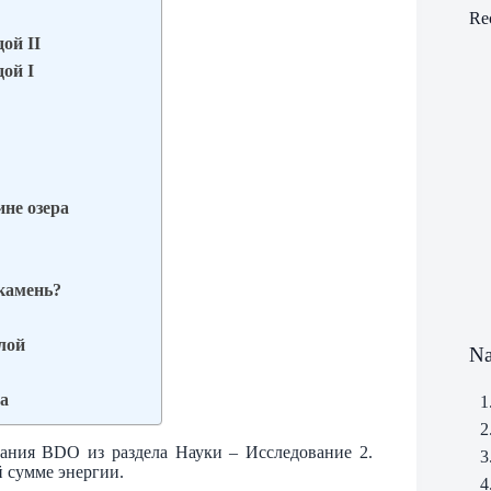
Re
ой II
ой I
ине озера
 камень?
илой
Na
за
1
2
знания BDO из раздела Науки – Исследование 2.
3
й сумме энергии.
4