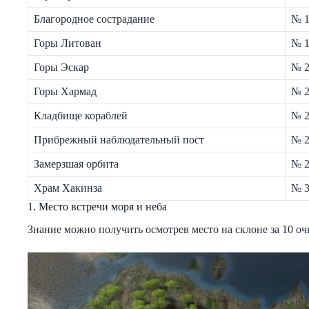
Благородное сострадание
№ 
Горы Литован
№ 19
Горы Эскар
№ 2
Горы Хармад
№ 2
Кладбище кораблей
№ 
Прибрежный наблюдательный пост
№ 
Замерзшая орбита
№ 
Храм Хакинза
№ 
1. Место встречи моря и неба
Знание можно получить осмотрев место на склоне за 10 оч