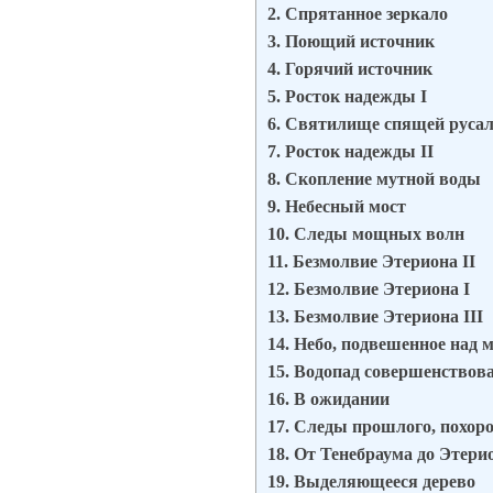
2. Спрятанное зеркало
3. Поющий источник
4. Горячий источник
5. Росток надежды I
6. Святилище спящей руса
7. Росток надежды II
8. Скопление мутной воды
9. Небесный мост
10. Следы мощных волн
11. Безмолвие Этериона II
12. Безмолвие Этериона I
13. Безмолвие Этериона III
14. Небо, подвешенное над 
15. Водопад совершенствов
16. В ожидании
17. Следы прошлого, похор
18. От Тенебраума до Этери
19. Выделяющееся дерево