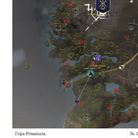
Гора Реманаль
№ 