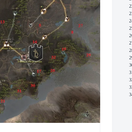
2
2
2
2
2
2
2
2
3
3
3
3
3
1