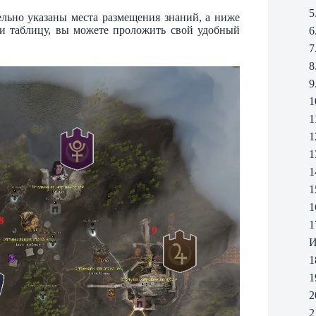
5
тельно указаны места размещения знаний, а ниже
ли таблицу, вы можете проложить свой удобный
6
7
8
9
1
1
1
1
1
1
1
1
И
1
1
2
2