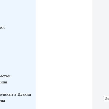
лки
мостом
ания
оненные в Идании
она
No
res