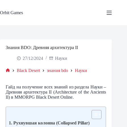
Skip
to
content
Orbit Games
Знания BDO: Древняя архитектура II
27/12/2024
Науки
Black Desert
знания bdo
Науки
Home
Гайд на получение всех знаний из раздела Науки –
Древняя архитектура II (Architecture of the Ancients
II) в MMORPG Black Desert Online.
1. Рухнувшая колонна (Collapsed Pillar)