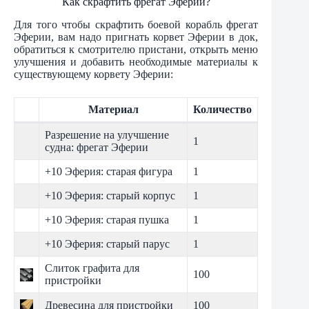
Как скрафтить фрегат Эферии?
Для того чтобы скрафтить боевой корабль фрегат
Эферии, вам надо пригнать корвет Эферии в док,
обратиться к смотрителю пристани, открыть меню
улучшения и добавить необходимые материалы к
существующему корвету Эферии:
Материал
Количество
Разрешение на улучшение
1
судна: фрегат Эферии
+10 Эферия: старая фигура
1
+10 Эферия: старый корпус
1
+10 Эферия: старая пушка
1
+10 Эферия: старый парус
1
Слиток графита для
100
пристройки
Древесина для пристройки
100