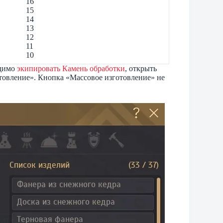
16
15
14
13
12
11
10
одимо
экипировать Камень обработки
, открыть
товление». Кнопка «Массовое изготовление» не