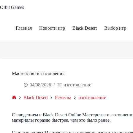
Skip
Orbit Games
to
content
Главная
Новости игр
Black Desert
Выбор игр
Мастерство изготовления
04/08/2026
изготовление
Black Desert
Ремесла
изготовление
Home
С введением в Black Desert Online Мастерства изготовлен
материалы гораздо быстрее, чем это было ранее.
С повышением Мастерства изготовления растет количество