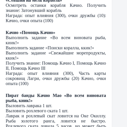
«Севший на мель корабль»
Осмотреть останки корабля Качио. Получить
знание: Затонувший корабль
Награда: опыт влияния (300), очки дружбы (10):
Качио, очки опыта (100)
Качио «Помощь Качио»
Выполнить задание «Во всем виновата рыба,
киик!»
Выполнить задание «Поиски коралла, ккик!»
Выполнить задание «Свежайшие морепродукты,
ккик!»
Получить знание: Помощь Качио I, Помощь Качио
II, Помощь Качио III
Награда: опыт влияния (300), Часть карты
сокровищ Лагри, очки дружбы (20) Качио, очки
опыта (100)
Пират банды Качио Мао «Во всем виновата
рыба, киик!»
Выловить лаврака 1 шт.
Выловить рохлевого ската 1 шт.
Лаврак и рохлевый скат ловится на Оке Окиллу.
Рыба золотого ранга, ловится не быстро.
Рохлевого ската ловила 5 часов, но может быть