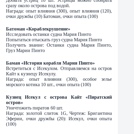
Добыть устриц 10 шт. Устрицы можно собирать
сразу около острова под водой.
Награда: опыт влияния (300), опыт влияния (120),
очки дружбы (10) Батоман, очки опыта (100)
Батоман «Кораблекрушение»
Исследовать останки судна Мария Пинто
Попытаться отыскать груз судна Мария Пинто
Получить знание: Останки судна Мария Пинто,
Груз Марии Пинто
Баман «История корабля Мария Пинто»
Встретиться с Исекулом. Отправляемся на остров
Кайт к кузнецу Исекулу.
Награда: опыт влияния (300), особое зелье
морского котика 10 шт., очки опыта (100)
Кузнец Исекул с острова Кайт «Пиратский
остров»
Уничтожить пиратов 60 шт.
Награда: золотой слиток 1G, Чертеж: Бригантина
Эферии, очки дружбы (20): Исекул, очки опыта
(100)