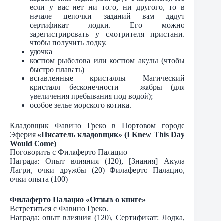
если у вас нет ни того, ни другого, то в
начале цепочки заданий вам дадут
сертификат лодки. Его можно
зарегистрировать у смотрителя пристани,
чтобы получить лодку.
удочка
костюм рыболова или костюм акулы (чтобы
быстро плавать)
вставленные кристаллы Магический
кристалл бесконечности – жабры (для
увеличения пребывания под водой);
особое зелье морского котика.
Кладовщик Фавино Греко в Портовом городе
Эферия
«Писатель кладовщик» (I Knew This Day
Would Come)
Поговорить с Филаферто Палацио
Награда: Опыт влияния (120), [Знания] Акула
Лагри, очки дружбы (20) Филаферто Палацио,
очки опыта (100)
Филаферто Палацио «Отзыв о книге»
Встретиться с Фавино Греко.
Награда: опыт влияния (120), Сертификат: Лодка,