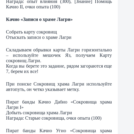
Награда: опыт влияния (300), [Знание] Помощь
Качио II, очки опыта (100)
Качио «Записи о храме Лагри»
Собрать карту сокровищ
Отыскать записи о храме Лагри
Складываем обрывки карты Лагри горизонтально
– используйте мешочек Яз, получаем Карту
сокровищ Лагри.
Когда вы берете это задание, рядом загораются еще
7, берем их все!
При поиске Сокровищ храма Лагри используйте
автопуть, он четко указывает метку.
Пират банды Качио Дабио «Сокровища храма
Лагри I»
Добыть сокровища храма Лагри
Награда: Старые сокровища, очки опыта (100)
Пират банды Качио Угио «Сокровища храма