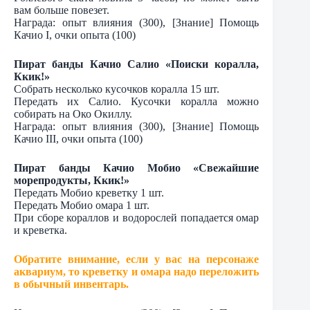
вам больше повезет.
Награда: опыт влияния (300), [Знание] Помощь
Качио I, очки опыта (100)
Пират банды Качио Салио «Поиски коралла,
Ккик!»
Собрать несколько кусочков коралла 15 шт.
Передать их Салио. Кусочки коралла можно
собирать на Око Окиллу.
Награда: опыт влияния (300), [Знание] Помощь
Качио III, очки опыта (100)
Пират банды Качио Мобио «Свежайшие
морепродукты, Ккик!»
Передать Мобио креветку 1 шт.
Передать Мобио омара 1 шт.
При сборе кораллов и водорослей попадается омар
и креветка.
Обратите внимание, если у вас на персонаже
аквариум, то креветку и омара надо переложить
в обычный инвентарь.