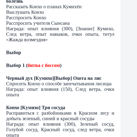
болезнь
Рассказать Конхо о планах Кумихён
Выслушать Конхо
Расспросить Конхо
Расспросить учителя Сынсана
Награда: опыт влияния (300), [Знание] Кумихо,
След ветра, опыт навыков, очки опыта, титул
«Жажда возмездия»
Выбор
Выбор 1 (
битва с боссом
)
Черный дух [Кумихо][Выбор] Охота на лис
Спросить Конхо о способе запечатывания лисицы
Награда: опыт влияния (150), След ветра, очки
опыта
Конхо [Кумихо] Три сосуда
Расправиться с разбойниками в Красном лесу и
добыть зеленый, синий и красный сосуды
Награда: опыт влияния (300), Зеленый сосуд,
Голубой сосуд, Красный сосуд, след ветра, очки
опыта