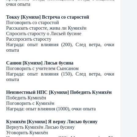
очки опыта
Токку [Кумихо] Встреча со старостой
Поговорить со старостой
Рассказать старосте, жива ли Кумихён
Спросить старосту о Лисьей бусине
Расспросить старосту
Награда: опыт влияния (200), След ветра, очки
опыта
Санюн [Кумихо] Лисья бусина
Поговорить с учителем Сынсаном
Награда: опыт влияния (150), След ветра, очки
опыта
Неизвестный НПС [Кумихо] Победить Кумихён
Победить Кумихён
Поговорить с Кумихён
Награда: опыт влияния (1000), очки опыта
Кумихён [Кумихо] Я верну Лисью бусину
Вернуть Кумихён Лисью бусину
Уговорить Кумихён