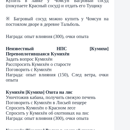
Купить в лавке у Чомсун Багровый сосуд
(покупаете Красный сосуд) и отдать его Тущику
※ Багровый сосуд можно купить у Чомсун на
постоялом дворе в деревне Тальболь.
Награда: опыт влияния (300), очки опыта
Неизвестный НПС [Кумихо]
Перевоплотившаяся Кумихён
Задать вопрос Кумихён
Расспросить Кумихён о старосте
Поговорить с Кумихён
Награда: опыт влияния (150), След ветра, очки
опыта
Кумихён [Кумихо] Охота на лис
Уничтожив кабана, получить свежую печень
Поговорить с Кумихён в Лисьей пещере
Спросить Кумихён о Красном лесе
Спросить у Кумихён об охотниках на лис
Награда: опыт влияния (300), очки опыта