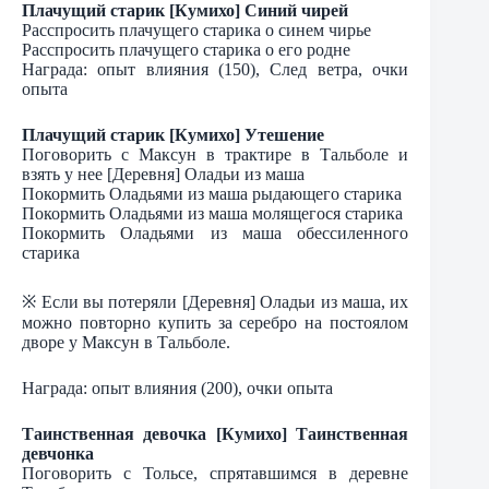
Плачущий старик [Кумихо] Синий чирей
Расспросить плачущего старика о синем чирье
Расспросить плачущего старика о его родне
Награда: опыт влияния (150), След ветра, очки
опыта
Плачущий старик [Кумихо] Утешение
Поговорить с Максун в трактире в Тальболе и
взять у нее [Деревня] Оладьи из маша
Покормить Оладьями из маша рыдающего старика
Покормить Оладьями из маша молящегося старика
Покормить Оладьями из маша обессиленного
старика
※ Если вы потеряли [Деревня] Оладьи из маша, их
можно повторно купить за серебро на постоялом
дворе у Максун в Тальболе.
Награда: опыт влияния (200), очки опыта
Таинственная девочка [Кумихо] Таинственная
девчонка
Поговорить с Тольсе, спрятавшимся в деревне