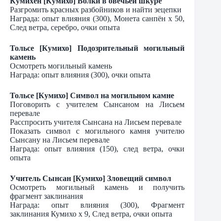
Кумихён [Кумихо] Волки в овечьей шкуре
Разгромить красных разбойников и найти зецепки
Награда: опыт влияния (300), Монета санпён х 50,
След ветра, серебро, очки опыта
Тольсе [Кумихо] Подозрительный могильный
камень
Осмотреть могильный камень
Награда: опыт влияния (300), очки опыта
Тольсе [Кумихо] Символ на могильном камне
Поговорить с учителем Сынсаном на Лисьем
перевале
Расспросить учителя Сынсана на Лисьем перевале
Показать символ с могильного камня учителю
Сынсану на Лисьем перевале
Награда: опыт влияния (150), след ветра, очки
опыта
Учитель Сынсан [Кумихо] Зловещий символ
Осмотреть могильный камень и получить
фрагмент заклинания
Награда: опыт влияния (300), Фрагмент
заклинания Кумихо х 9, След ветра, очки опыта