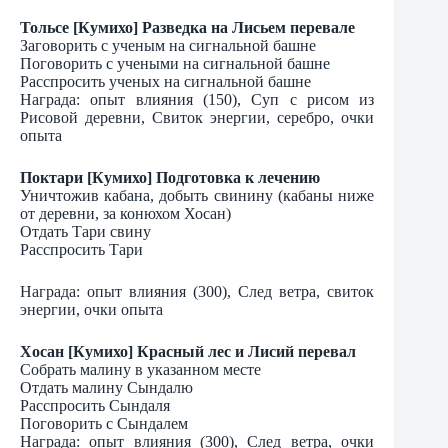
Тольсе [Кумихо] Разведка на Лисьем перевале
Заговорить с ученым на сигнальной башне
Поговорить с учеными на сигнальной башне
Расспросить ученых на сигнальной башне
Награда: опыт влияния (150), Суп с рисом из
Рисовой деревни, Свиток энергии, серебро, очки
опыта
Поктари [Кумихо] Подготовка к лечению
Уничтожив кабана, добыть свинину (кабаны ниже
от деревни, за конюхом Хосан)
Отдать Тари свину
Расспросить Тари
Награда: опыт влияния (300), След ветра, свиток
энергии, очки опыта
Хосан [Кумихо] Красный лес и Лисий перевал
Собрать малину в указанном месте
Отдать малину Сындалю
Расспросить Сындаля
Поговорить с Сындалем
Награда: опыт влияния (300), След ветра, очки