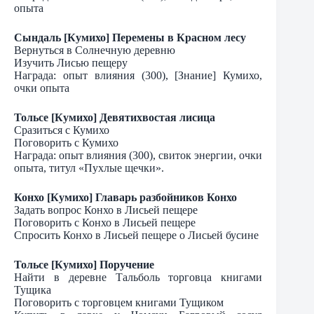
опыта
Сындаль [Кумихо] Перемены в Красном лесу
Вернуться в Солнечную деревню
Изучить Лисью пещеру
Награда: опыт влияния (300), [Знание] Кумихо,
очки опыта
Тольсе [Кумихо] Девятихвостая лисица
Сразиться с Кумихо
Поговорить с Кумихо
Награда: опыт влияния (300), свиток энергии, очки
опыта, титул «Пухлые щечки».
Конхо [Кумихо] Главарь разбойников Конхо
Задать вопрос Конхо в Лисьей пещере
Поговорить с Конхо в Лисьей пещере
Спросить Конхо в Лисьей пещере о Лисьей бусине
Тольсе [Кумихо] Поручение
Найти в деревне Тальболь торговца книгами
Тущика
Поговорить с торговцем книгами Тущиком