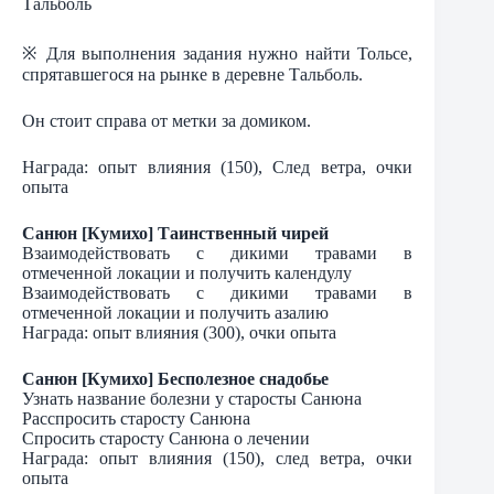
Тальболь
※ Для выполнения задания нужно найти Тольсе,
спрятавшегося на рынке в деревне Тальболь.
Он стоит справа от метки за домиком.
Награда: опыт влияния (150), След ветра, очки
опыта
Санюн [Кумихо] Таинственный чирей
Взаимодействовать с дикими травами в
отмеченной локации и получить календулу
Взаимодействовать с дикими травами в
отмеченной локации и получить азалию
Награда: опыт влияния (300), очки опыта
Санюн [Кумихо] Бесполезное снадобье
Узнать название болезни у старосты Санюна
Расспросить старосту Санюна
Спросить старосту Санюна о лечении
Награда: опыт влияния (150), след ветра, очки
опыта