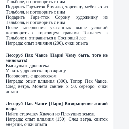
Тальболе, и поговорить с ним
Подарить Гарэ-тток Ёнчилю, торговцу мебелью из
Тальболя, и поговорить с ним
Подарить Гарэ-тток Сорону, художнику из
Тальболя, и поговорить с ним
После завершения указанных выше условий
поговорить с торговцем травами Токпалем в
Тальболе и отправиться в Сосновый лес
Награда: опыт влияния (200), очки опыта
Лесоруб Пак Чансе [Пари] Чему быть, того не
миновать!
Выслушать дровосека
Узнать у дровосека про жрицу
Поговорить с дровосеком
Награда: опыт влияния (300), Топор Пак Чансе,
След ветра, Монета санпён х 50, серебро, очки
опыта
Лесоруб Пак Чансе [Пари] Возвращение живой
воды
Найти старушку Хвачон из Плачущих земель
Награда: опыт влияния (150), След ветра, свиток
энергии, очки опыта