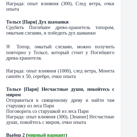
Награда: опыт влияния (300), След ветра, очки
опыта
Тольсе [Пари] Дух шаманки
Срубить Погибшее древо-хранитель топором,
омытым слезами, и победить дух шаманки
※ Топор, омытый слезами, можно получить
повторно у Тольсе, который стоит у Погибшего
древа-хранителя.
Награда: опыт влияния (1000), след ветра, Монета
санпён х 50, серебро, очки опыта
Тольсе [Пари] Несчастные души, покойтесь с
миром
Отправиться к священному древу и найти там
старушку из леса Пари
Поговорить со старушкой из леса Пари
Награда: опыт влияния (300), [Знание] Несчастные
души, покойтесь с миром, очки опыта
Выбор 2 (
мирный вариант
)