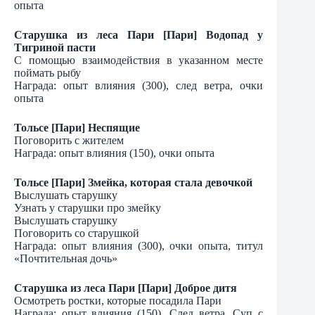
опыта
Старушка из леса Пари [Пари] Водопад у
Тигриной пасти
С помощью взаимодействия в указанном месте
поймать рыбу
Награда: опыт влияния (300), след ветра, очки
опыта
Тольсе [Пари] Неспящие
Поговорить с жителем
Награда: опыт влияния (150), очки опыта
Тольсе [Пари] Змейка, которая стала девочкой
Выслушать старушку
Узнать у старушки про змейку
Выслушать старушку
Поговорить со старушкой
Награда: опыт влияния (300), очки опыта, титул
«Почтительная дочь»
Старушка из леса Пари [Пари] Доброе дитя
Осмотреть ростки, которые посадила Пари
Награда: опыт влияния (150), След ветра, Суп с