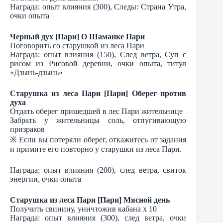
Награда: опыт влияния (300), Следы: Страна Утра,
очки опыта
Черный дух [Пари] О Шаманке Пари
Поговорить со старушкой из леса Пари
Награда: опыт влияния (150), След ветра, Суп с
рисом из Рисовой деревни, очки опыта, титул
«Дзынь-дзынь»
Старушка из леса Пари [Пари] Оберег против
духа
Отдать оберег пришедшей в лес Пари жительнице
Забрать у жительницы соль, отпугивающую
призраков
※ Если вы потеряли оберег, откажитесь от задания
и примите его повторно у старушки из леса Пари.
Награда: опыт влияния (200), след ветра, свиток
энергии, очки опыта
Старушка из леса Пари [Пари] Мясной день
Получить свинину, уничтожив кабана х 10
Награда: опыт влияния (300), след ветра, очки