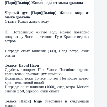
[Пари][Выбор] Живая вода из замка дракона
Черный дух [Пари][Выбор] Живая вода из
замка дракона
Отдать Тольсе живую воду
※ Потерянную живую воду можно повторно
получить у Достопочтенного Гу в Краю северных
ветров.
Награда: опыт влияния (300), След ветра, очки
опыта
Тольсе [Пари] Пари
Срубить топором Пак Чансе Погибшее древо-
хранитель и призвать дух шаманки
Дождаться, пока Тольсе польет Погибшее древо-
хранитель живой водой
Награда: опыт влияния (1000), след ветра, Монета
санпён х 50, серебро, очки опыта
Тольсе [Пари] Будь счастлива в следующей
жизни