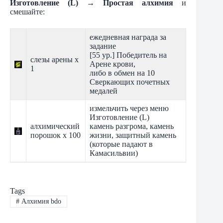
Изготовление (L) → Простая алхимия
и
смешайте:
ежедневная награда за
задание
[55 ур.] Победитель на
слезы арены х
Арене крови,
1
либо в обмен на 10
Сверкающих почетных
медалей
измельчить через меню
Изготовление (L)
алхимический
камень разгрома, камень
порошок х 100
жизни, защитный камень
(которые падают в
Камасильвии)
Tags
#
Алхимия bdo