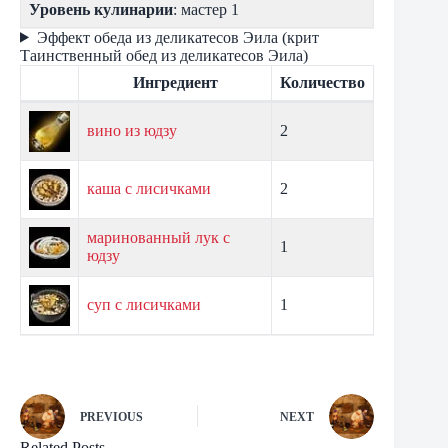
Уровень кулинарии
: мастер 1
Эффект обеда из деликатесов Эила (крит
Таинственный обед из деликатесов Эила)
Ингредиент
Количество
вино из юдзу
2
каша с лисичками
2
маринованный лук с
1
юдзу
суп с лисичками
1
PREVIOUS
NEXT
Related Posts