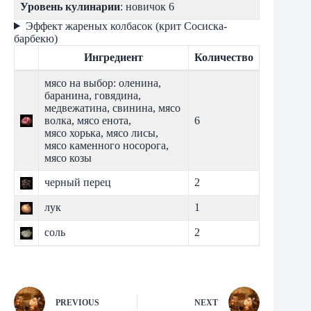
Уровень кулинарии
: новичок 6
Эффект жареных колбасок (крит Сосиска-
барбекю)
Ингредиент
Количество
мясо на выбор: оленина,
баранина, говядина,
медвежатина, свинина, мясо
волка, мясо енота,
6
мясо хорька, мясо лисы,
мясо каменного носорога,
мясо козы
черный перец
2
лук
1
соль
2
PREVIOUS
NEXT