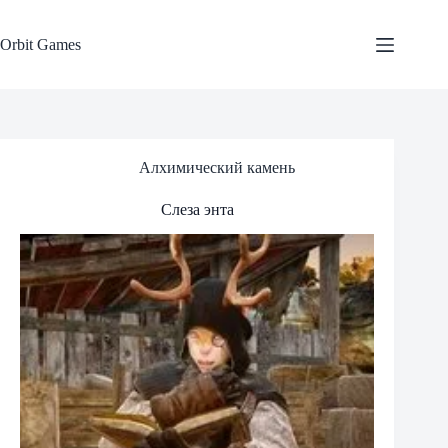
Skip
to
content
Orbit Games
Алхимический камень
Слеза энта