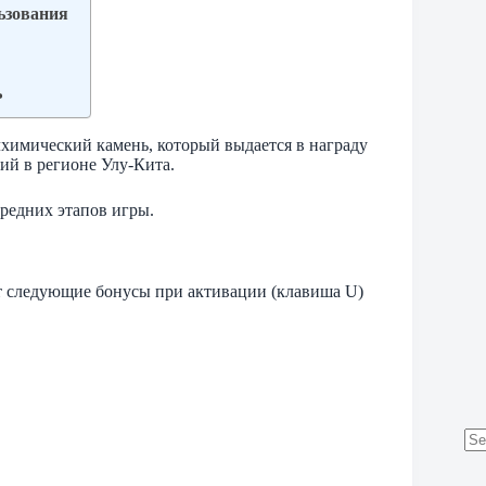
ьзования
ь
лхимический камень, который выдается в награду
ий в регионе Улу-Кита.
средних этапов игры.
ет следующие бонусы при активации (клавиша U)
No
res