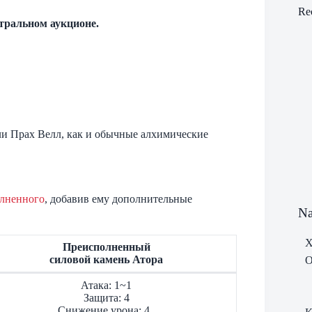
Re
тральном аукционе.
и Прах Велл, как и обычные алхимические
лненного
, добавив ему дополнительные
Na
Х
Преисполненный
силовой камень Атора
О
Атака: 1~1
Защита: 4
Снижение урона: 4