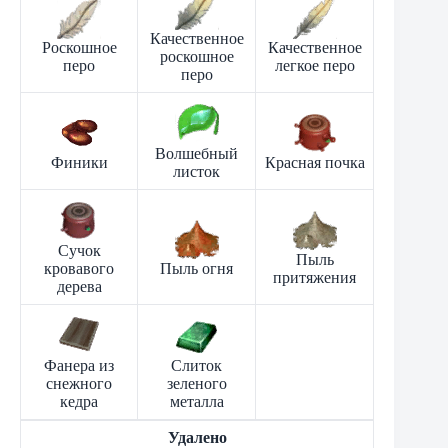
Качественное
Роскошное
Качественное
роскошное
перо
легкое перо
перо
Волшебный
Финики
Красная почка
листок
Сучок
Пыль
кровавого
Пыль огня
притяжения
дерева
Фанера из
Слиток
снежного
зеленого
кедра
металла
Удалено