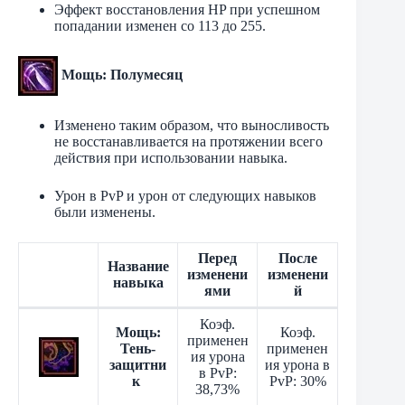
Эффект восстановления HP при успешном
попадании изменен со 113 до 255.
Мощь: Полумесяц
Изменено таким образом, что выносливость
не восстанавливается на протяжении всего
действия при использовании навыка.
Урон в PvP и урон от следующих навыков
были изменены.
Перед
После
Название
изменени
изменени
навыка
ями
й
Коэф.
Мощь:
Коэф.
применен
Тень-
применен
ия урона
защитни
ия урона в
в PvP:
к
PvP: 30%
38,73%