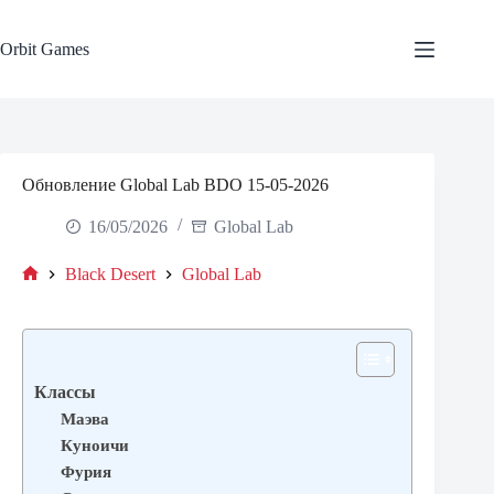
Skip
to
content
Orbit Games
Обновление Global Lab BDO 15-05-2026
16/05/2026
Global Lab
Black Desert
Global Lab
Home
Классы
Маэва
Куноичи
Фурия