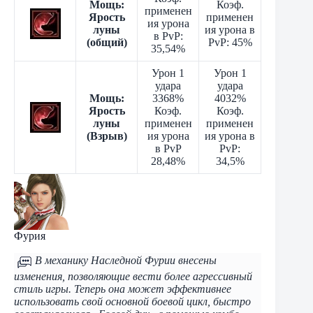
Мощь:
Коэф.
применен
Ярость
применен
ия урона
луны
ия урона в
в PvP:
(общий)
PvP: 45%
35,54%
Урон 1
Урон 1
удара
удара
Мощь:
3368%
4032%
Ярость
Коэф.
Коэф.
луны
применен
применен
(Взрыв)
ия урона
ия урона в
в PvP
PvP:
28,48%
34,5%
Фурия
В механику Наследной Фурии внесены
изменения, позволяющие вести более агрессивный
стиль игры. Теперь она может эффективнее
использовать свой основной боевой цикл, быстро