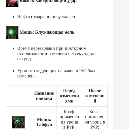
Комбо: Завершающий удар
Эффект удара по низу удален.
Мощь: Блуждающая боль
Время перезарядки при повторном
использовании изменено с 3 секунд до 5
секунд.
Урон от следующих навыков в PvP был
изменен.
Перед
После
Название
изменени
изменени
навыка
ями
й
Коэф.
Коэф.
применен
применен
Мощь:
ия урона
ия урона в
Тайфун
в PvP:
PvP: