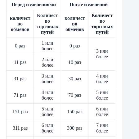
Перед изменениями
После изменений
Количест
Количест
количест
количест
во
во
во
во
торговых
торговых
обменов
обменов
путей
путей
1 или
0 раз
0 раз
более
3 или
более
2 или
11 раз
10 раз
более
3 или
4 или
31 раз
30 раз
более
более
4 или
5 или
71 раз
70 раз
более
более
5 или
6 или
151 раз
150 раз
более
более
6 или
7 или
311 раз
300 раз
более
более