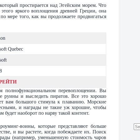
 который простирается над Эгейским морем. Что
ь этого яркого воплощения древней Греции, она
по мере того, как вы продолжаете продвигаться
ion
soft Quebec
soft
8
РЕЙТИ
ом полнофункциональном перевоплощении. Вы
ие руины и выследить пиратов. Все это хорошо
дает вам большого стимула к плаванию. Морские
есными, и награды не такие уж хорошие, чтобы
 будет наоборот по нарву такой контент.
роуминг-воины, которые представляют больше
стве, и вы растете, когда побеждаете их. Поиск
No
аграды (например, уменьшенную стоимость чаров
res