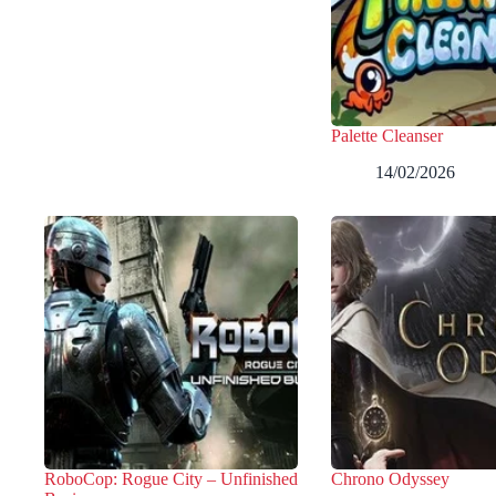
Palette Cleanser
14/02/2026
RoboCop: Rogue City – Unfinished
Chrono Odyssey