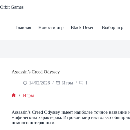
Skip
Orbit Games
to
content
Главная
Новости игр
Black Desert
Выбор игр
Assassin’s Creed Odyssey
14/02/2026
Игры
1
Игры
Home
Assassin’s Creed Odyssey имеет наиболее точное название и
мифическим характером. Игровой мир настолько обширны
немного потерянным.