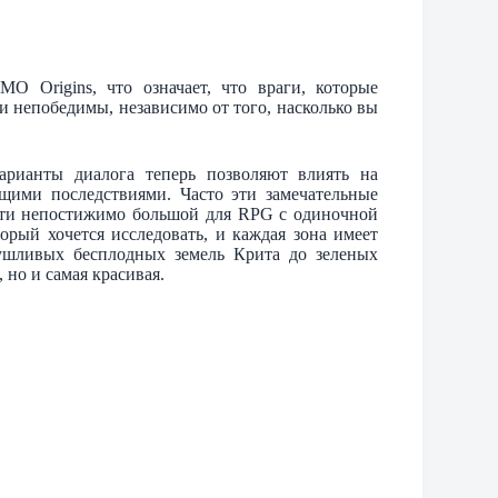
O Origins, что означает, что враги, которые
ки непобедимы, независимо от того, насколько вы
варианты диалога теперь позволяют влиять на
щими последствиями. Часто эти замечательные
чти непостижимо большой для RPG с одиночной
торый хочется исследовать, и каждая зона имеет
асушливых бесплодных земель Крита до зеленых
 но и самая красивая.