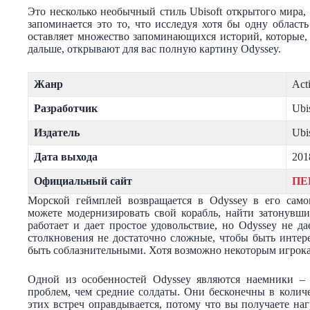
Это несколько необычный стиль Ubisoft открытого мира,
запоминается это то, что исследуя хотя бы одну област
оставляет множество запоминающихся историй, которые, 
дальше, открывают для вас полную картину Odyssey.
Жанр
Act
Разработчик
Ubi
Издатель
Ubi
Дата выхода
201
Официальный сайт
ПЕ
Морской геймплей возвращается в Odyssey в его сам
можете модернизировать свой корабль, найти затонувш
работает и дает простое удовольствие, но Odyssey не 
столкновения не достаточно сложные, чтобы быть интер
быть соблазнительными. Хотя возможно некоторым игрокам
Одной из особенностей Odyssey являются наемники – 
проблем, чем средние солдаты. Они бесконечны в количе
этих встреч оправдывается, потому что вы получаете н