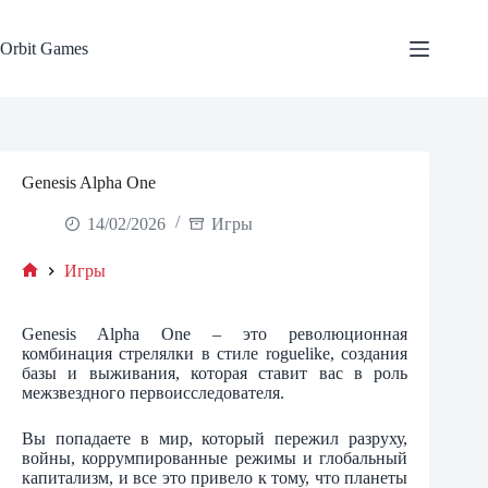
Skip
to
content
Orbit Games
Genesis Alpha One
14/02/2026
Игры
Игры
Home
Genesis Alpha One – это революционная
комбинация стрелялки в стиле roguelike, создания
базы и выживания, которая ставит вас в роль
межзвездного первоисследователя.
Вы попадаете в мир, который пережил разруху,
войны, коррумпированные режимы и глобальный
капитализм, и все это привело к тому, что планеты