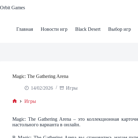
Skip
Orbit Games
to
content
Главная
Новости игр
Black Desert
Выбор игр
Magic: The Gathering Arena
14/02/2026
Игры
Игры
Home
Magic: The Gathering Arena – это коллекционная карточ
настольного варианта в онлайн.
В Magic: The Gathering Arena вы становитесь магом-пу