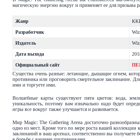
магическую энергию вокруг и применяет ее для призыва 
Жанр
КК
Разработчик
Wiz
Издатель
Wiz
Дата выхода
201
Официальный сайт
ПЕ
Существа очень разные: летающие, дышащие огнем, кото
противника или проговорить смертельное заклинание. Для 
ими и торгуете ими.
Волшебные карты существуют пяти цветов: вода, земля
уникальность, поэтому вам изначально надо будет опред
игры все вокруг также улучшается и развивается.
Мир Magic: The Gathering Arena достаточно разнообразн
одно из мест. Кроме того по мере роста вашей коллекции
заклинаний в ваш арсенал, соответственно вы получаете б
в борьбе с вашими противниками.