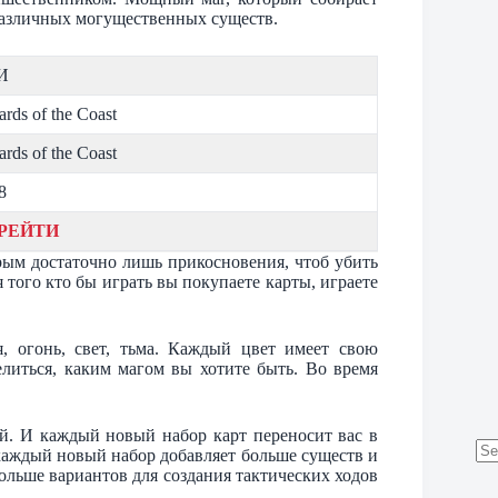
различных могущественных существ.
И
ards of the Coast
ards of the Coast
8
РЕЙТИ
рым достаточно лишь прикосновения, чтоб убить
того кто бы играть вы покупаете карты, играете
, огонь, свет, тьма. Каждый цвет имеет свою
елиться, каким магом вы хотите быть. Во время
ый. И каждый новый набор карт переносит вас в
 каждый новый набор добавляет больше существ и
No
ольше вариантов для создания тактических ходов
res