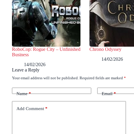
RoboCop: Rogue City – Unfinished
Chrono Odyssey
Business
14/02/2026
14/02/2026
Leave a Reply
Your email address will not be published.
Required fields are marked
*
Name
*
Email
*
Add Comment
*