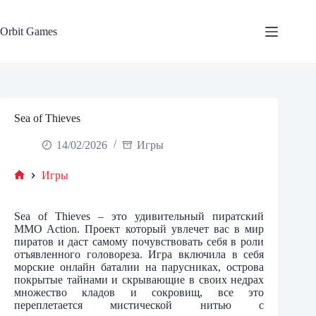
Skip
to
content
Orbit Games
Sea of Thieves
14/02/2026
Игры
Игры
Home
Sea of Thieves – это удивительный пиратский
MMO Action. Проект который увлечет вас в мир
пиратов и даст самому почувствовать себя в роли
отъявленного головореза. Игра включила в себя
морские онлайн баталии на парусниках, острова
покрытые тайнами и скрывающие в своих недрах
множество кладов и сокровищ, все это
переплетается мистической нитью с