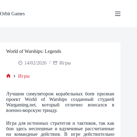
Skip
to
content
Orbit Games
World of Warships: Legends
14/02/2026
Игры
Игры
Home
Лучшим симулятором корабельных боев признан
проект World of Warships созданный студией
Wargaming.net, который отлично вписался в
военно-морскую триаду.
Игра для истинных стратегов и тактиков, так как
бои здесь неспешные и вдумчивые рассчитанные
на командные действия. В игре действительно